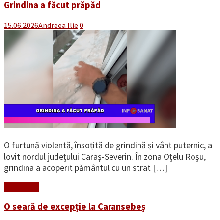
Grindina a făcut prăpăd
15.06.2026
Andreea Ilie
0
O furtună violentă, însoțită de grindină și vânt puternic, a
lovit nordul județului Caraș-Severin. În zona Oțelu Roșu,
grindina a acoperit pământul cu un strat […]
Read More
O seară de excepție la Caransebeș