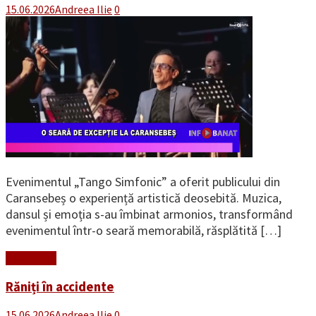
15.06.2026
Andreea Ilie
0
Evenimentul „Tango Simfonic” a oferit publicului din
Caransebeș o experiență artistică deosebită. Muzica,
dansul și emoția s-au îmbinat armonios, transformând
evenimentul într-o seară memorabilă, răsplătită […]
Read More
Răniți în accidente
15.06.2026
Andreea Ilie
0