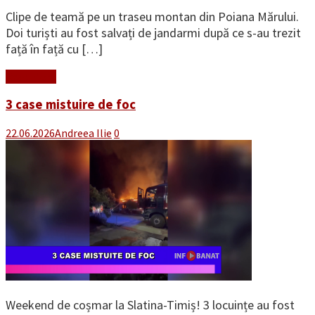
Clipe de teamă pe un traseu montan din Poiana Mărului.
Doi turiști au fost salvați de jandarmi după ce s-au trezit
față în față cu […]
Read More
3 case mistuire de foc
22.06.2026
Andreea Ilie
0
Weekend de coșmar la Slatina-Timiș! 3 locuințe au fost