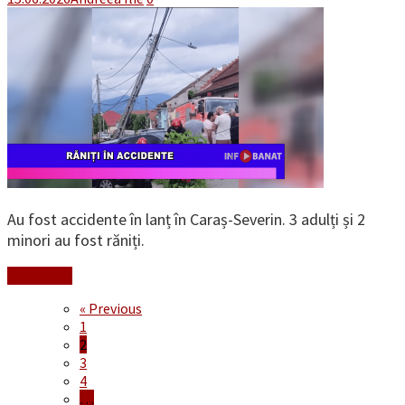
Au fost accidente în lanț în Caraș-Severin. 3 adulți și 2
minori au fost răniți.
Read More
« Previous
1
2
3
4
…