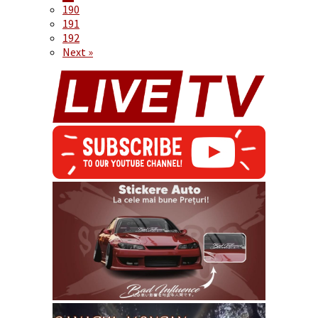
190
191
192
Next »