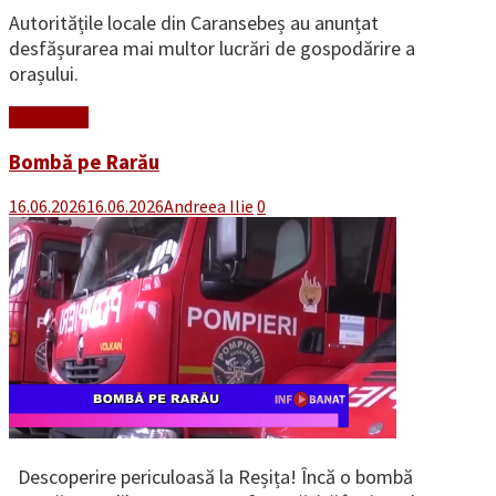
Autoritățile locale din Caransebeș au anunțat
desfășurarea mai multor lucrări de gospodărire a
orașului.
Read More
Bombă pe Rarău
16.06.2026
16.06.2026
Andreea Ilie
0
Descoperire periculoasă la Reșița! Încă o bombă