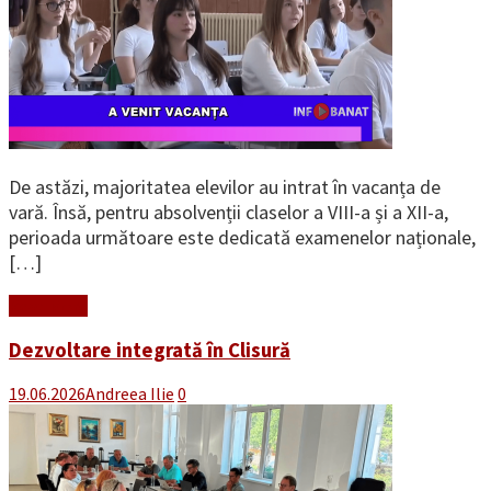
De astăzi, majoritatea elevilor au intrat în vacanța de
vară. Însă, pentru absolvenții claselor a VIII-a și a XII-a,
perioada următoare este dedicată examenelor naționale,
[…]
Read More
Dezvoltare integrată în Clisură
19.06.2026
Andreea Ilie
0