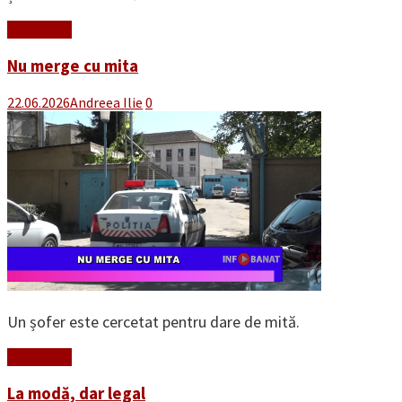
Read More
Nu merge cu mita
22.06.2026
Andreea Ilie
0
Un șofer este cercetat pentru dare de mită.
Read More
La modă, dar legal