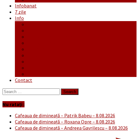
Infobanat
7 zile
Info
Ofertă generală
Proiecte
Publicitate Europeana
Publicitate Audio
Anunțuri
Concursuri
Regulament de participare concursuri
Formular Înscriere concurs – octombrie-noiembrie
Covid-19
Contact
Search
for:
Nu ratați :
Cafeaua de dimineață – Patrik Babeu – 8.08.2026
Cafeaua de dimineață – Roxana Opre – 8.08.2026
Cafeaua de dimineață – Andreea Gavrilescu – 8.08.2026