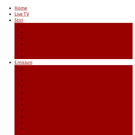
Home
Live TV
Stiri
Actualitate
Administrație
Economic
Politic
Social
Sport
Emisiuni
Cafeaua de dimineaţă
Călător fără bilet
Dincolo de aparenţe
Face to Face
Între posibil și imposibil
La răscruce de gânduri
La zile de sărbători
Opt și un sfert
Probanat
Reţeta săptămânii
Ștafeta Tinereții
Vorbe ticluite cu Mirea povestite