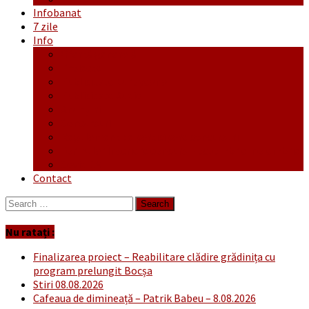
Infobanat
7 zile
Info
Ofertă generală
Proiecte
Publicitate Europeana
Publicitate Audio
Anunțuri
Concursuri
Regulament de participare concursuri
Formular Înscriere concurs – octombrie-noiembrie
Covid-19
Contact
Search
for:
Nu ratați :
Finalizarea proiect – Reabilitare clădire grădinița cu
program prelungit Bocșa
Stiri 08.08.2026
Cafeaua de dimineață – Patrik Babeu – 8.08.2026