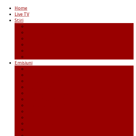
Home
Live TV
Stiri
Actualitate
Administrație
Economic
Politic
Social
Sport
Emisiuni
Cafeaua de dimineaţă
Călător fără bilet
Dincolo de aparenţe
Face to Face
Între posibil și imposibil
La răscruce de gânduri
La zile de sărbători
Opt și un sfert
Probanat
Reţeta săptămânii
Ștafeta Tinereții
Vorbe ticluite cu Mirea povestite