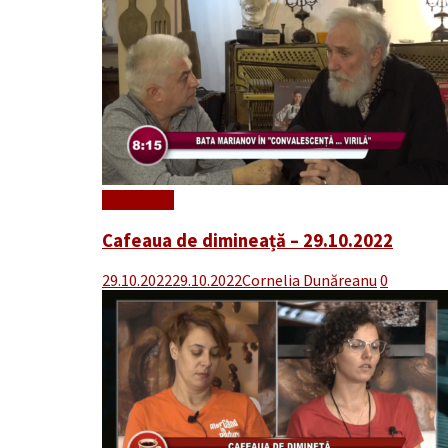
Read More
Cafeaua de dimineață – 29.10.2022
29.10.2022
29.10.2022
Cornelia Dunăreanu
0