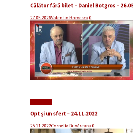
Călător fără bilet – Daniel Botgros – 26.0
27.05.2026
Valentin Homescu
0
Read More
Opt și un sfert – 24.11.2022
25.11.2022
Cornelia Dunăreanu
0