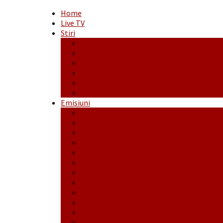
Home
Live TV
Stiri
Actualitate
Administrație
Economic
Politic
Social
Sport
Emisiuni
Cafeaua de dimineaţă
Călător fără bilet
Dincolo de aparenţe
Face to Face
Între posibil și imposibil
La răscruce de gânduri
La zile de sărbători
Opt și un sfert
Probanat
Reţeta săptămânii
Ștafeta Tinereții
Vorbe ticluite cu Mirea povestite