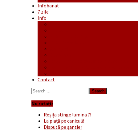
Infobanat
7 zile
Info
Ofertă generală
Proiecte
Publicitate Europeana
Publicitate Audio
Anunțuri
Concursuri
Regulament de participare concursuri
Formular Înscriere concurs – octombrie-
Covid-19
Contact
Search
for:
Nu ratați :
Reșița stinge lumina ?!
La piață pe caniculă
Dispută pe șantier