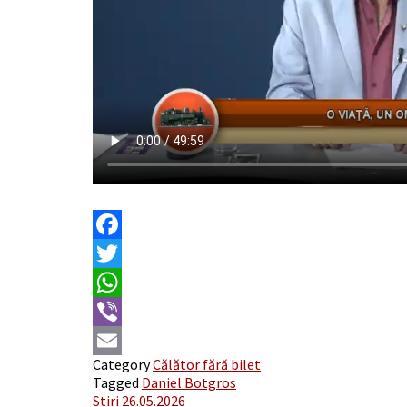
Facebook
Twitter
WhatsApp
Viber
Category
Călător fără bilet
Email
Tagged
Daniel Botgros
Post
Stiri 26.05.2026