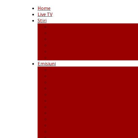
Home
Live TV
Stiri
Actualitate
Administrație
Economic
Politic
Social
Sport
Emisiuni
Cafeaua de dimineaţă
Călător fără bilet
Dincolo de aparenţe
Face to Face
Între posibil și imposibil
La răscruce de gânduri
La zile de sărbători
Opt și un sfert
Probanat
Reţeta săptămânii
Ștafeta Tinereții
Vorbe ticluite cu Mirea povestite