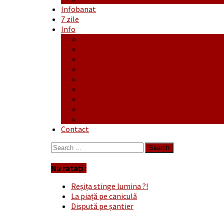
Infobanat
7 zile
Info
Ofertă generală
Proiecte
Publicitate Europeana
Publicitate Audio
Anunțuri
Concursuri
Regulament de participare concursuri
Formular Înscriere concurs – octombrie-
Covid-19
Contact
Search
for:
Nu ratați :
Reșița stinge lumina ?!
La piață pe caniculă
Dispută pe șantier