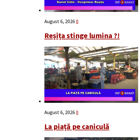
August 6, 2026
0
Reșița stinge lumina ?!
August 6, 2026
0
La piață pe caniculă