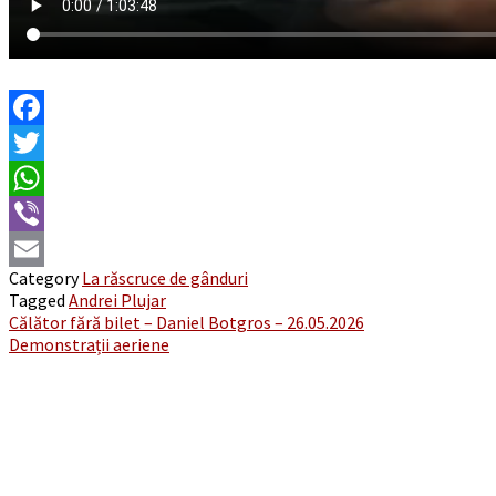
Facebook
Twitter
WhatsApp
Viber
Category
La răscruce de gânduri
Email
Tagged
Andrei Plujar
Post
Călător fără bilet – Daniel Botgros – 26.05.2026
Demonstrații aeriene
navigation