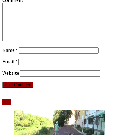
Name
*
Email
*
Website
Stiri