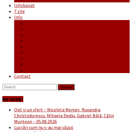
Infobanat
7 zile
Info
Ofertă generală
Proiecte
Publicitate Europeana
Publicitate Audio
Anunțuri
Concursuri
Regulament de participare concursuri
Formular Înscriere concurs – octombrie-noiembrie
Covid-19
Contact
Search
for:
Nu ratați :
Opt și un sfert – Nicoleta Nemeș, Ruxandra
Christodorescu, Mihaela Dediu, Gabriel Bălă, Călin
Muntean – 05.08.2026
Lucrări cum nu s-au mai văzut