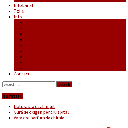
Infobanat
7 zile
Info
Ofertă generală
Proiecte
Publicitate Europeana
Publicitate Audio
Anunțuri
Concursuri
Regulament de participare concursuri
Formular Înscriere concurs – octombrie-noiembrie
Covid-19
Contact
Search
for:
Nu ratați :
Natura s-a dezlănțuit
Gură de oxigen pentru spital
Vara are parfum de chimie