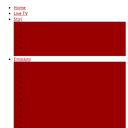
Home
Live TV
Stiri
Actualitate
Administrație
Economic
Politic
Social
Sport
Emisiuni
Cafeaua de dimineaţă
Călător fără bilet
Dincolo de aparenţe
Face to Face
Între posibil și imposibil
La răscruce de gânduri
La zile de sărbători
Opt și un sfert
Probanat
Reţeta săptămânii
Ștafeta Tinereții
Vorbe ticluite cu Mirea povestite