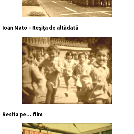
Ioan Mato – Reșița de altădată
Resita pe… film