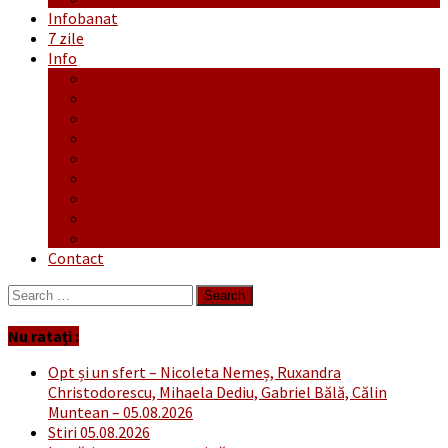
Infobanat
7 zile
Info
Ofertă generală
Proiecte
Publicitate Europeana
Publicitate Audio
Anunțuri
Concursuri
Regulament de participare concursuri
Formular Înscriere concurs – octombrie-noiembrie
Covid-19
Contact
Search
for:
Nu ratați :
Opt și un sfert – Nicoleta Nemeș, Ruxandra
Christodorescu, Mihaela Dediu, Gabriel Bălă, Călin
Muntean – 05.08.2026
Stiri 05.08.2026