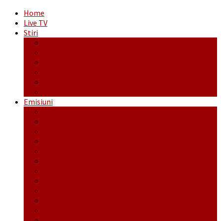
Home
Live TV
Stiri
Actualitate
Administrație
Economic
Politic
Social
Sport
Emisiuni
Cafeaua de dimineaţă
Călător fără bilet
Dincolo de aparenţe
Face to Face
Între posibil și imposibil
La răscruce de gânduri
La zile de sărbători
Opt și un sfert
Probanat
Reţeta săptămânii
Ștafeta Tinereții
Vorbe ticluite cu Mirea povestite