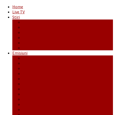
Home
Live TV
Stiri
Actualitate
Administrație
Economic
Politic
Social
Sport
Emisiuni
Cafeaua de dimineaţă
Călător fără bilet
Dincolo de aparenţe
Face to Face
Între posibil și imposibil
La răscruce de gânduri
La zile de sărbători
Opt și un sfert
Probanat
Reţeta săptămânii
Ștafeta Tinereții
Vorbe ticluite cu Mirea povestite