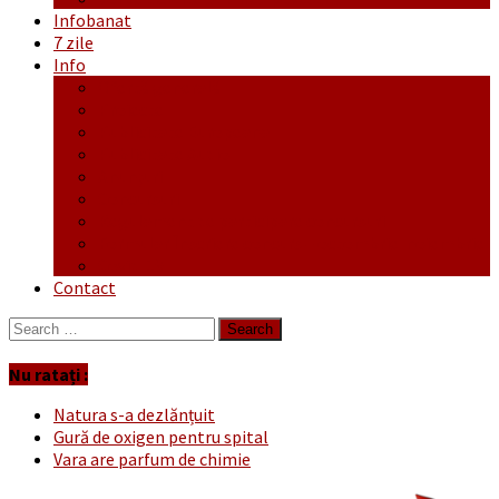
Infobanat
7 zile
Info
Ofertă generală
Proiecte
Publicitate Europeana
Publicitate Audio
Anunțuri
Concursuri
Regulament de participare concursuri
Formular Înscriere concurs – octombrie-noiembrie
Covid-19
Contact
Search
for:
Nu ratați :
Natura s-a dezlănțuit
Gură de oxigen pentru spital
Vara are parfum de chimie