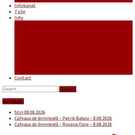
Infobanat
7 zile
Info
Ofertă generală
Proiecte
Publicitate Europeana
Publicitate Audio
Anunțuri
Concursuri
Regulament de participare concursuri
Formular Înscriere concurs – octombrie-noiembrie
Covid-19
Contact
Search
for:
Nu ratați :
Stiri 08.08.2026
Cafeaua de dimineață – Patrik Babeu – 8.08.2026
Cafeaua de dimineață – Roxana Opre – 8.08.2026