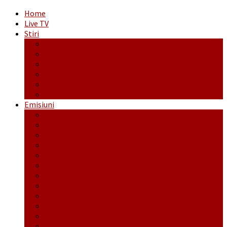
Home
Live TV
Stiri
Actualitate
Administrație
Economic
Politic
Social
Sport
Emisiuni
Cafeaua de dimineaţă
Călător fără bilet
Dincolo de aparenţe
Face to Face
Între posibil și imposibil
La răscruce de gânduri
La zile de sărbători
Opt și un sfert
Probanat
Reţeta săptămânii
Ștafeta Tinereții
Vorbe ticluite cu Mirea povestite