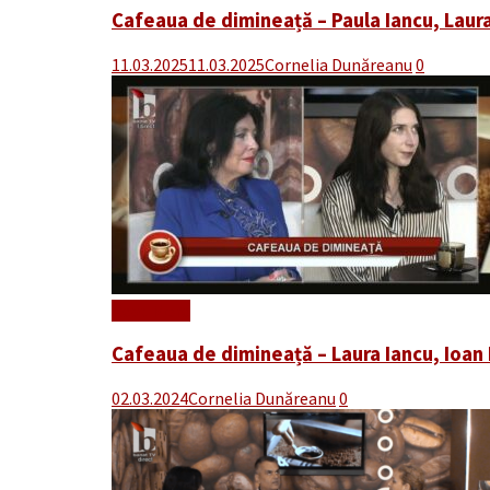
Cafeaua de dimineață – Paula Iancu, Laura
11.03.2025
11.03.2025
Cornelia Dunăreanu
0
Read More
Cafeaua de dimineață – Laura Iancu, Ioan 
02.03.2024
Cornelia Dunăreanu
0