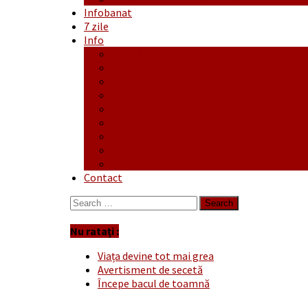
Infobanat
7 zile
Info
Ofertă generală
Proiecte
Publicitate Europeana
Publicitate Audio
Anunțuri
Concursuri
Regulament de participare concursuri
Formular Înscriere concurs – octombrie-
Covid-19
Contact
Search
for:
Nu ratați :
Viața devine tot mai grea
Avertisment de secetă
Începe bacul de toamnă