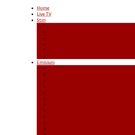
Home
Live TV
Stiri
Actualitate
Administrație
Economic
Politic
Social
Sport
Emisiuni
Cafeaua de dimineaţă
Călător fără bilet
Dincolo de aparenţe
Face to Face
Între posibil și imposibil
La răscruce de gânduri
La zile de sărbători
Opt și un sfert
Probanat
Reţeta săptămânii
Ștafeta Tinereții
Vorbe ticluite cu Mirea povestite