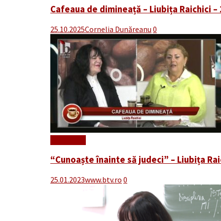
Cafeaua de dimineață – Liubița Raichici –
25.10.2025
Cornelia Dunăreanu
0
Read More
“Cunoaște înainte să judeci” – Liubița Rai
25.01.2023
www.btv.ro
0