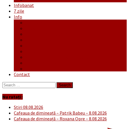
Infobanat
7 zile
Info
Ofertă generală
Proiecte
Publicitate Europeana
Publicitate Audio
Anunțuri
Concursuri
Regulament de participare concursuri
Formular Înscriere concurs – octombrie-noiembrie
Covid-19
Contact
Search
for:
Nu ratați :
Stiri 08.08.2026
Cafeaua de dimineață – Patrik Babeu – 8.08.2026
Cafeaua de dimineață – Roxana Opre – 8.08.2026