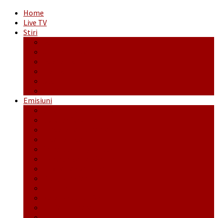
Home
Live TV
Stiri
Actualitate
Administrație
Economic
Politic
Social
Sport
Emisiuni
Cafeaua de dimineaţă
Călător fără bilet
Dincolo de aparenţe
Face to Face
Între posibil și imposibil
La răscruce de gânduri
La zile de sărbători
Opt și un sfert
Probanat
Reţeta săptămânii
Ștafeta Tinereții
Vorbe ticluite cu Mirea povestite