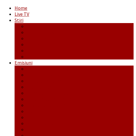
Home
Live TV
Stiri
Actualitate
Administrație
Economic
Politic
Social
Sport
Emisiuni
Cafeaua de dimineaţă
Călător fără bilet
Dincolo de aparenţe
Face to Face
Între posibil și imposibil
La răscruce de gânduri
La zile de sărbători
Opt și un sfert
Probanat
Reţeta săptămânii
Ștafeta Tinereții
Vorbe ticluite cu Mirea povestite