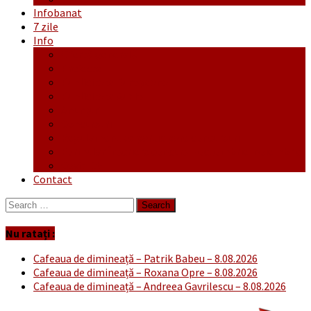
Infobanat
7 zile
Info
Ofertă generală
Proiecte
Publicitate Europeana
Publicitate Audio
Anunțuri
Concursuri
Regulament de participare concursuri
Formular Înscriere concurs – octombrie-noiembrie
Covid-19
Contact
Search
for:
Nu ratați :
Cafeaua de dimineață – Patrik Babeu – 8.08.2026
Cafeaua de dimineață – Roxana Opre – 8.08.2026
Cafeaua de dimineață – Andreea Gavrilescu – 8.08.2026