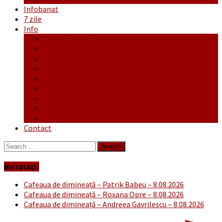
Infobanat
7 zile
Info
Ofertă generală
Proiecte
Publicitate Europeana
Publicitate Audio
Anunțuri
Concursuri
Regulament de participare concursuri
Formular Înscriere concurs – octombrie-noiembrie
Covid-19
Contact
Search
for:
Nu ratați :
Cafeaua de dimineață – Patrik Babeu – 8.08.2026
Cafeaua de dimineață – Roxana Opre – 8.08.2026
Cafeaua de dimineață – Andreea Gavrilescu – 8.08.2026