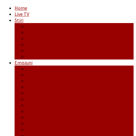
Home
Live TV
Stiri
Actualitate
Administrație
Economic
Politic
Social
Sport
Emisiuni
Cafeaua de dimineaţă
Călător fără bilet
Dincolo de aparenţe
Face to Face
Între posibil și imposibil
La răscruce de gânduri
La zile de sărbători
Opt și un sfert
Probanat
Reţeta săptămânii
Ștafeta Tinereții
Vorbe ticluite cu Mirea povestite