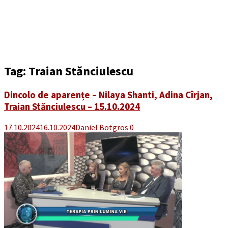
Tag:
Traian Stănciulescu
Dincolo de aparențe – Nilaya Shanti, Adina Cîrjan,
Traian Stănciulescu – 15.10.2024
17.10.2024
16.10.2024
Daniel Botgros
0