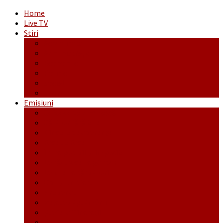
Home
Live TV
Stiri
Actualitate
Administrație
Economic
Politic
Social
Sport
Emisiuni
Cafeaua de dimineaţă
Călător fără bilet
Dincolo de aparenţe
Face to Face
Între posibil și imposibil
La răscruce de gânduri
La zile de sărbători
Opt și un sfert
Probanat
Reţeta săptămânii
Ștafeta Tinereții
Vorbe ticluite cu Mirea povestite