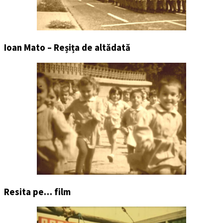
Ioan Mato – Reșița de altădată
Resita pe… film