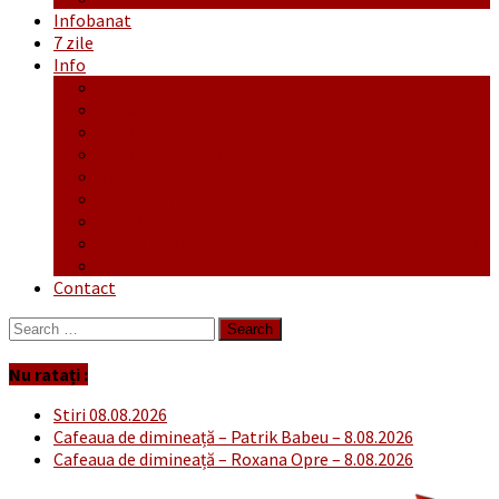
Infobanat
7 zile
Info
Ofertă generală
Proiecte
Publicitate Europeana
Publicitate Audio
Anunțuri
Concursuri
Regulament de participare concursuri
Formular Înscriere concurs – octombrie-noiembrie
Covid-19
Contact
Search
for:
Nu ratați :
Stiri 08.08.2026
Cafeaua de dimineață – Patrik Babeu – 8.08.2026
Cafeaua de dimineață – Roxana Opre – 8.08.2026