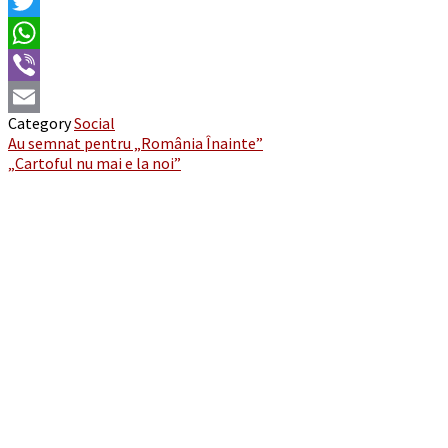
Facebook
Twitter
WhatsApp
Viber
Category
Social
Email
Post
Au semnat pentru „România Înainte”
„Cartoful nu mai e la noi”
navigation