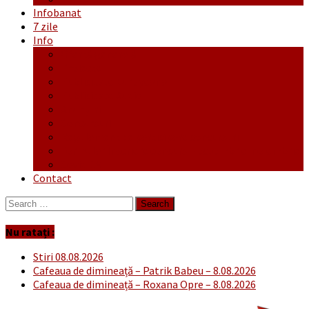
Infobanat
7 zile
Info
Ofertă generală
Proiecte
Publicitate Europeana
Publicitate Audio
Anunțuri
Concursuri
Regulament de participare concursuri
Formular Înscriere concurs – octombrie-noiembrie
Covid-19
Contact
Search
for:
Nu ratați :
Stiri 08.08.2026
Cafeaua de dimineață – Patrik Babeu – 8.08.2026
Cafeaua de dimineață – Roxana Opre – 8.08.2026