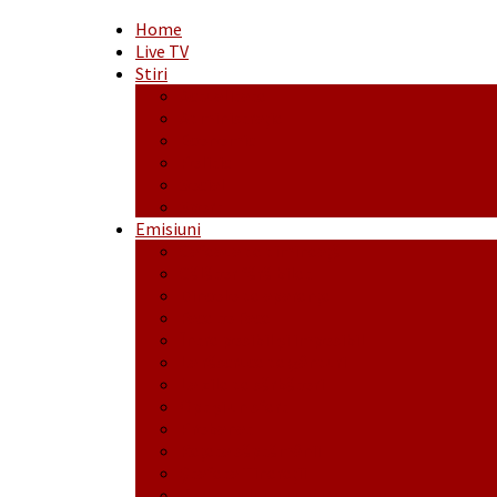
Home
Live TV
Stiri
Actualitate
Administrație
Economic
Politic
Social
Sport
Emisiuni
Cafeaua de dimineaţă
Călător fără bilet
Dincolo de aparenţe
Face to Face
Între posibil și imposibil
La răscruce de gânduri
La zile de sărbători
Opt și un sfert
Probanat
Reţeta săptămânii
Ștafeta Tinereții
Vorbe ticluite cu Mirea povestite