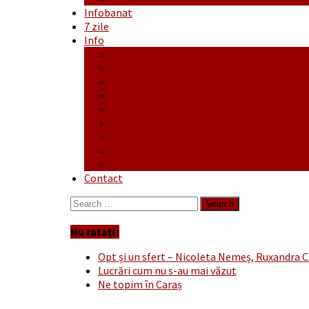
Infobanat
7 zile
Info
Ofertă generală
Proiecte
Publicitate Europeana
Publicitate Audio
Anunțuri
Concursuri
Regulament de participare concursuri
Formular Înscriere concurs – octombrie-
Covid-19
Contact
Search
for:
Nu ratați :
Opt și un sfert – Nicoleta Nemeș, Ruxandra C
Lucrări cum nu s-au mai văzut
Ne topim în Caraș