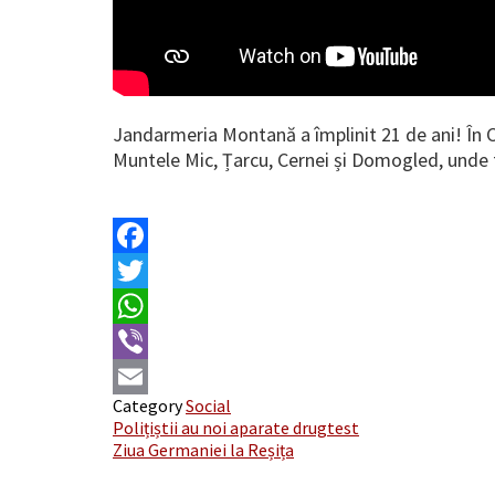
Jandarmeria Montană a împlinit 21 de ani! În 
Muntele Mic, Țarcu, Cernei și Domogled, unde f
Facebook
Twitter
WhatsApp
Viber
Category
Social
Email
Post
Polițiștii au noi aparate drugtest
Ziua Germaniei la Reșița
navigation