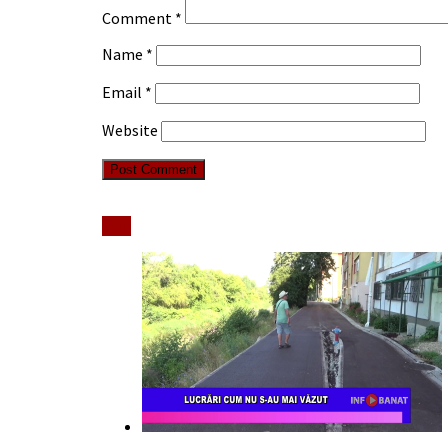
Comment
*
Name
*
Email
*
Website
Stiri