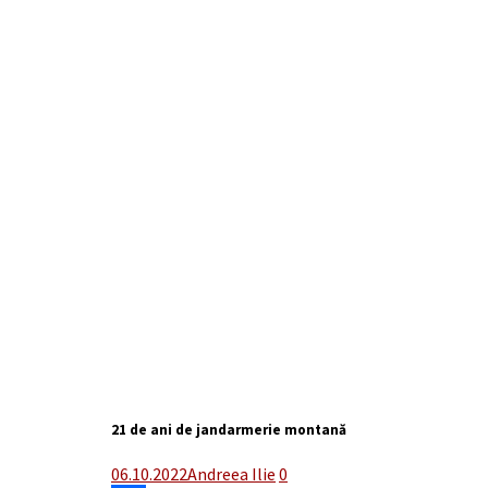
21 de ani de jandarmerie montană
06.10.2022
Andreea Ilie
0