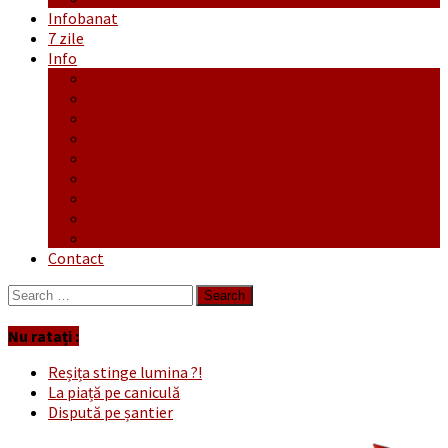
Infobanat
7 zile
Info
Ofertă generală
Proiecte
Publicitate Europeana
Publicitate Audio
Anunțuri
Concursuri
Regulament de participare concursuri
Formular Înscriere concurs – octombrie-noiembrie
Covid-19
Contact
Search
for:
Nu ratați :
Reșița stinge lumina ?!
La piață pe caniculă
Dispută pe șantier