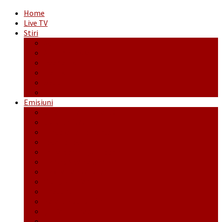
Home
Live TV
Stiri
Actualitate
Administrație
Economic
Politic
Social
Sport
Emisiuni
Cafeaua de dimineaţă
Călător fără bilet
Dincolo de aparenţe
Face to Face
Între posibil și imposibil
La răscruce de gânduri
La zile de sărbători
Opt și un sfert
Probanat
Reţeta săptămânii
Ștafeta Tinereții
Vorbe ticluite cu Mirea povestite