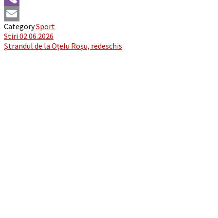
Viber
Category
Sport
Email
Post
Stiri 02.06.2026
Ștrandul de la Oțelu Roșu, redeschis
navigation