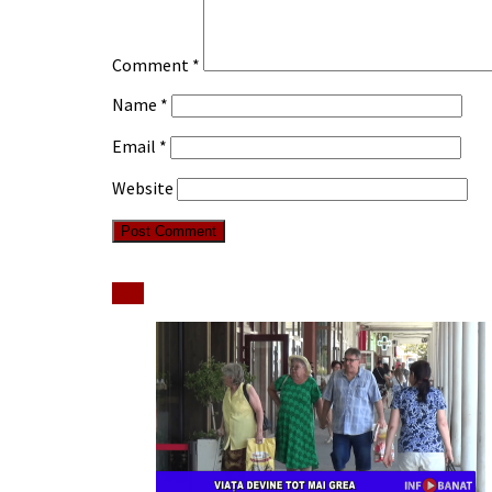
Comment
*
Name
*
Email
*
Website
Stiri