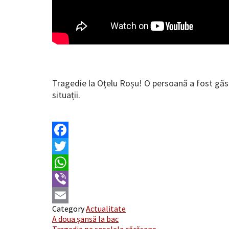
Tragedie la Oțelu Roșu! O persoană a fost găsi
situații.
Facebook
Twitter
WhatsApp
Viber
Category
Actualitate
Email
Post
A doua șansă la bac