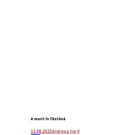
A murit în fântână
11.08.2025
Andreea Ilie
0