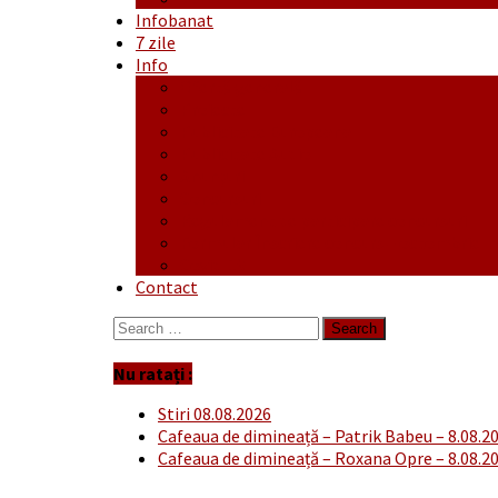
Infobanat
7 zile
Info
Ofertă generală
Proiecte
Publicitate Europeana
Publicitate Audio
Anunțuri
Concursuri
Regulament de participare concursuri
Formular Înscriere concurs – octombrie-
Covid-19
Contact
Search
for:
Nu ratați :
Stiri 08.08.2026
Cafeaua de dimineață – Patrik Babeu – 8.08.2
Cafeaua de dimineață – Roxana Opre – 8.08.2