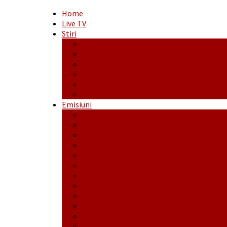
Home
Live TV
Stiri
Actualitate
Administrație
Economic
Politic
Social
Sport
Emisiuni
Cafeaua de dimineaţă
Călător fără bilet
Dincolo de aparenţe
Face to Face
Între posibil și imposibil
La răscruce de gânduri
La zile de sărbători
Opt și un sfert
Probanat
Reţeta săptămânii
Ștafeta Tinereții
Vorbe ticluite cu Mirea povestite