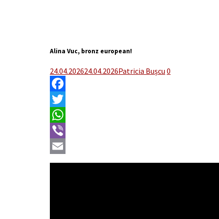
Alina Vuc, bronz european!
24.04.2026
24.04.2026
Patricia Bușcu
0
Facebook
Twitter
WhatsApp
Viber
Email