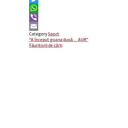
Twitter
WhatsApp
Viber
Category
Sport
Email
Post
“A început goana după… AUR”
Făuritorii de cărți
navigation