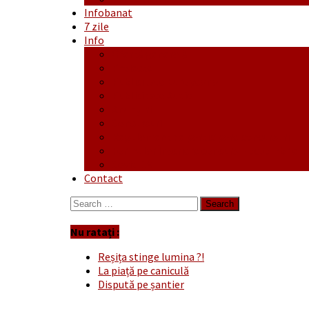
Infobanat
7 zile
Info
Ofertă generală
Proiecte
Publicitate Europeana
Publicitate Audio
Anunțuri
Concursuri
Regulament de participare concursuri
Formular Înscriere concurs – octombrie-
Covid-19
Contact
Search
for:
Nu ratați :
Reșița stinge lumina ?!
La piață pe caniculă
Dispută pe șantier