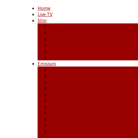
Home
Live TV
Stiri
Actualitate
Administrație
Economic
Politic
Social
Sport
Emisiuni
Cafeaua de dimineaţă
Călător fără bilet
Dincolo de aparenţe
Face to Face
Între posibil și imposibil
La răscruce de gânduri
La zile de sărbători
Opt și un sfert
Probanat
Reţeta săptămânii
Ștafeta Tinereții
Vorbe ticluite cu Mirea povestite