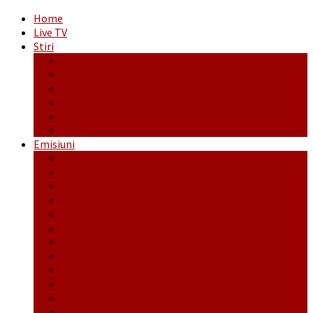
Home
Live TV
Stiri
Actualitate
Administrație
Economic
Politic
Social
Sport
Emisiuni
Cafeaua de dimineaţă
Călător fără bilet
Dincolo de aparenţe
Face to Face
Între posibil și imposibil
La răscruce de gânduri
La zile de sărbători
Opt și un sfert
Probanat
Reţeta săptămânii
Ștafeta Tinereții
Vorbe ticluite cu Mirea povestite