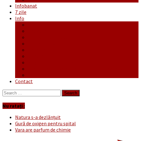
Infobanat
7 zile
Info
Ofertă generală
Proiecte
Publicitate Europeana
Publicitate Audio
Anunțuri
Concursuri
Regulament de participare concursuri
Formular Înscriere concurs – octombrie-noiembrie
Covid-19
Contact
Search
for:
Nu ratați :
Natura s-a dezlănțuit
Gură de oxigen pentru spital
Vara are parfum de chimie