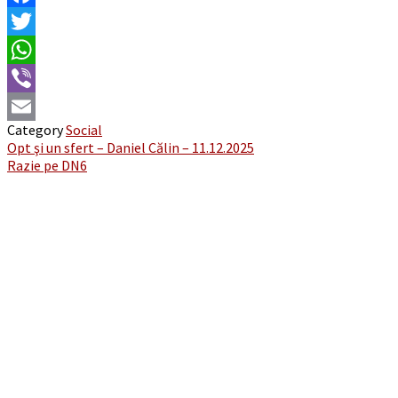
Facebook
Twitter
WhatsApp
Viber
Category
Social
Email
Post
Opt şi un sfert – Daniel Călin – 11.12.2025
Razie pe DN6
navigation