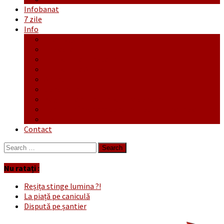
Infobanat
7 zile
Info
Ofertă generală
Proiecte
Publicitate Europeana
Publicitate Audio
Anunțuri
Concursuri
Regulament de participare concursuri
Formular Înscriere concurs – octombrie-noiembrie
Covid-19
Contact
Search
for:
Nu ratați :
Reșița stinge lumina ?!
La piață pe caniculă
Dispută pe șantier