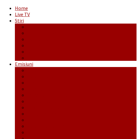
Home
Live TV
Stiri
Actualitate
Administrație
Economic
Politic
Social
Sport
Emisiuni
Cafeaua de dimineaţă
Călător fără bilet
Dincolo de aparenţe
Face to Face
Între posibil și imposibil
La răscruce de gânduri
La zile de sărbători
Opt și un sfert
Probanat
Reţeta săptămânii
Ștafeta Tinereții
Vorbe ticluite cu Mirea povestite