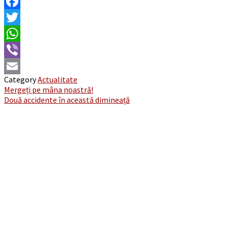
Facebook
Twitter
WhatsApp
Viber
Category
Actualitate
Email
Post
Mergeți pe mâna noastră!
Două accidente în această dimineață
navigation