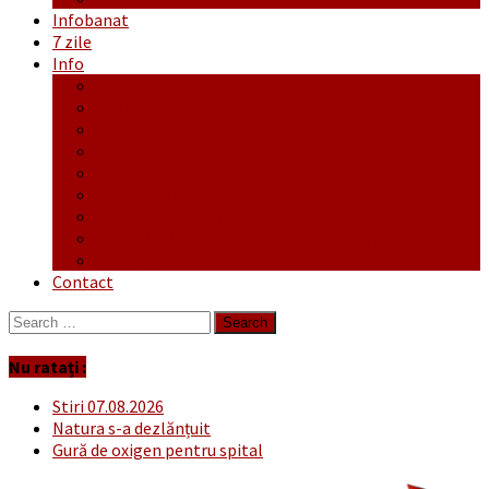
Infobanat
7 zile
Info
Ofertă generală
Proiecte
Publicitate Europeana
Publicitate Audio
Anunțuri
Concursuri
Regulament de participare concursuri
Formular Înscriere concurs – octombrie-noiembrie
Covid-19
Contact
Search
for:
Nu ratați :
Stiri 07.08.2026
Natura s-a dezlănțuit
Gură de oxigen pentru spital