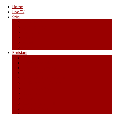
Home
Live TV
Stiri
Actualitate
Administrație
Economic
Politic
Social
Sport
Emisiuni
Cafeaua de dimineaţă
Călător fără bilet
Dincolo de aparenţe
Face to Face
Între posibil și imposibil
La răscruce de gânduri
La zile de sărbători
Opt și un sfert
Probanat
Reţeta săptămânii
Ștafeta Tinereții
Vorbe ticluite cu Mirea povestite