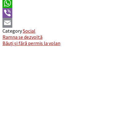
Twitter
WhatsApp
Viber
Category
Social
Email
Post
Ramna se dezvoltă
Băuți și fără permis la volan
navigation