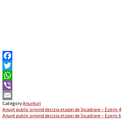
Facebook
Twitter
WhatsApp
Viber
Category
Anunțuri
Email
Post
Anunţ public privind decizia etapei de încadrare – Ezeriș 4
Anunţ public privind decizia etapei de încadrare – Ezeriș 6
navigation