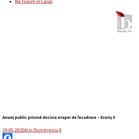
Ne topim în Caraș
Anunţ public privind decizia etapei de încadrare – Ezeriș 5
19.05.2025
Alin Dumitrescu
0