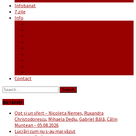
Infobanat
7 zile
Info
Ofertă generală
Proiecte
Publicitate Europeana
Publicitate Audio
Anunțuri
Concursuri
Regulament de participare concursuri
Formular Înscriere concurs – octombrie-noiembrie
Covid-19
Contact
Search
for:
Nu ratați :
Opt și un sfert – Nicoleta Nemeș, Ruxandra
Christodorescu, Mihaela Dediu, Gabriel Bălă, Călin
Muntean – 05.08.2026
Lucrări cum nu s-au mai văzut