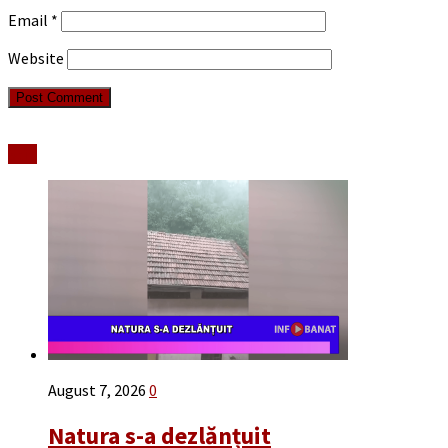
Email
*
Website
Stiri
August 7, 2026
0
Natura s-a dezlănțuit