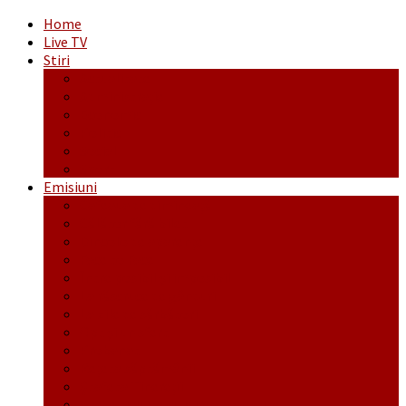
Home
Live TV
Stiri
Actualitate
Administrație
Economic
Politic
Social
Sport
Emisiuni
Cafeaua de dimineaţă
Călător fără bilet
Dincolo de aparenţe
Face to Face
Între posibil și imposibil
La răscruce de gânduri
La zile de sărbători
Opt și un sfert
Probanat
Reţeta săptămânii
Ștafeta Tinereții
Vorbe ticluite cu Mirea povestite