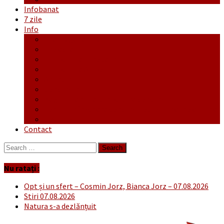
Infobanat
7 zile
Info
Ofertă generală
Proiecte
Publicitate Europeana
Publicitate Audio
Anunțuri
Concursuri
Regulament de participare concursuri
Formular Înscriere concurs – octombrie-noiembrie
Covid-19
Contact
Search
for:
Nu ratați :
Opt și un sfert – Cosmin Jorz, Bianca Jorz – 07.08.2026
Stiri 07.08.2026
Natura s-a dezlănțuit