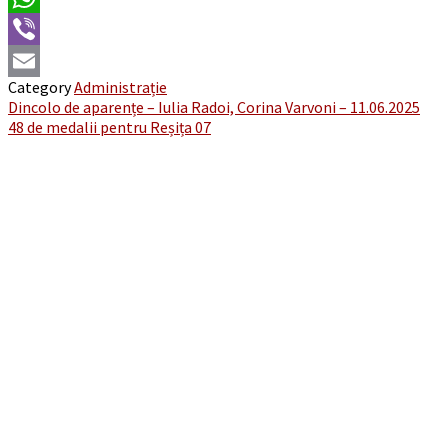
WhatsApp
Viber
Category
Administrație
Email
Post
Dincolo de aparențe – Iulia Radoi, Corina Varvoni – 11.06.2025
48 de medalii pentru Reșița 07
navigation