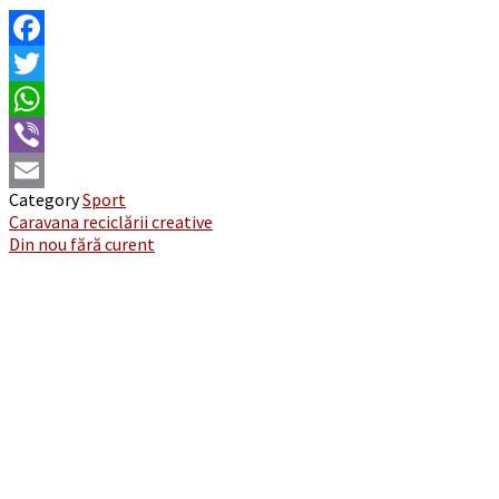
Facebook
Twitter
WhatsApp
Viber
Category
Sport
Email
Post
Caravana reciclării creative
Din nou fără curent
navigation