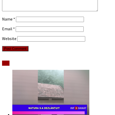
Name
*
Email
*
Website
Stiri