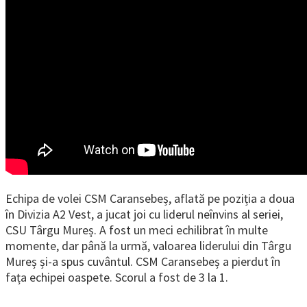
Echipa de volei CSM Caransebeș, aflată pe poziția a doua
în Divizia A2 Vest, a jucat joi cu liderul neînvins al seriei,
CSU Târgu Mureș. A fost un meci echilibrat în multe
momente, dar până la urmă, valoarea liderului din Târgu
Mureș și-a spus cuvântul. CSM Caransebeș a pierdut în
fața echipei oaspete. Scorul a fost de 3 la 1.