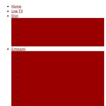
Home
Live TV
Stiri
Actualitate
Administrație
Economic
Politic
Social
Sport
Emisiuni
Cafeaua de dimineaţă
Călător fără bilet
Dincolo de aparenţe
Face to Face
Între posibil și imposibil
La răscruce de gânduri
La zile de sărbători
Opt și un sfert
Probanat
Reţeta săptămânii
Ștafeta Tinereții
Vorbe ticluite cu Mirea povestite