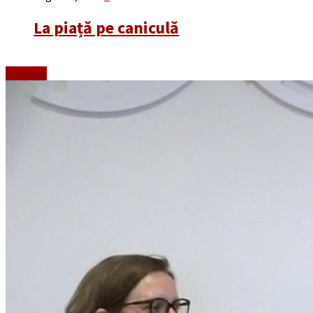
La piață pe caniculă
Emisiuni