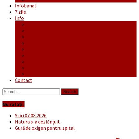
Infobanat
7 zile
Info
Ofertă generală
Proiecte
Publicitate Europeana
Publicitate Audio
Anunțuri
Concursuri
Regulament de participare concursuri
Formular Înscriere concurs – octombrie-noiembrie
Covid-19
Contact
Search
for:
Nu ratați :
Stiri 07.08.2026
Natura s-a dezlănțuit
Gură de oxigen pentru spital