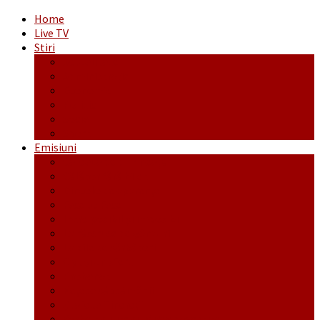
Home
Live TV
Stiri
Actualitate
Administrație
Economic
Politic
Social
Sport
Emisiuni
Cafeaua de dimineaţă
Călător fără bilet
Dincolo de aparenţe
Face to Face
Între posibil și imposibil
La răscruce de gânduri
La zile de sărbători
Opt și un sfert
Probanat
Reţeta săptămânii
Ștafeta Tinereții
Vorbe ticluite cu Mirea povestite