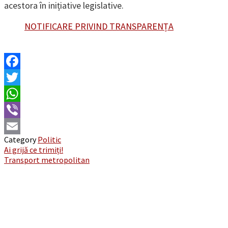
acestora în inițiative legislative.
NOTIFICARE PRIVIND TRANSPARENȚA
Facebook
Twitter
WhatsApp
Viber
Category
Politic
Email
Post
Ai grijă ce trimiți!
Transport metropolitan
navigation