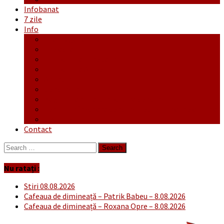
Infobanat
7 zile
Info
Ofertă generală
Proiecte
Publicitate Europeana
Publicitate Audio
Anunțuri
Concursuri
Regulament de participare concursuri
Formular Înscriere concurs – octombrie-noiembrie
Covid-19
Contact
Search
for:
Nu ratați :
Stiri 08.08.2026
Cafeaua de dimineață – Patrik Babeu – 8.08.2026
Cafeaua de dimineață – Roxana Opre – 8.08.2026