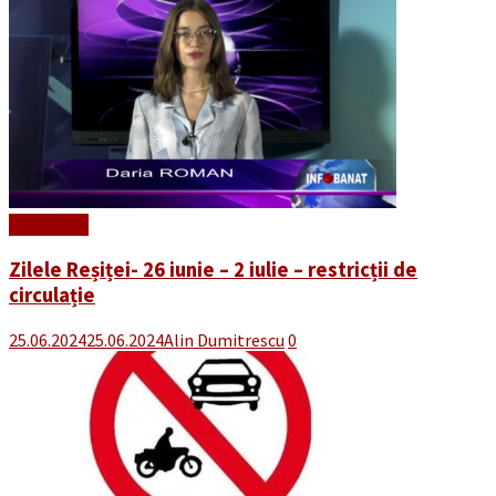
Read More
Zilele Reșiței- 26 iunie – 2 iulie – restricții de
circulație
25.06.2024
25.06.2024
Alin Dumitrescu
0