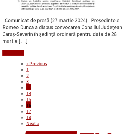
Comunicat de presă (27 martie 2024) Președintele
Romeo Dunca a dispus convocarea Consiliul Judeţean
Caraş-Severin în şedinţă ordinară pentru data de 28
martie […]
Read More
« Previous
1
2
3
…
14
15
16
17
18
Next »