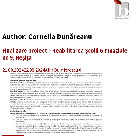
Author:
Cornelia Dunăreanu
Finalizare proiect – Reabilitarea Școlii Gimnaziale
nr. 9, Reșița
21.08.2024
22.08.2024
Alin Dumitrescu
0