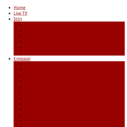
Home
Live TV
Stiri
Actualitate
Administrație
Economic
Politic
Social
Sport
Emisiuni
Cafeaua de dimineaţă
Călător fără bilet
Dincolo de aparenţe
Face to Face
Între posibil și imposibil
La răscruce de gânduri
La zile de sărbători
Opt și un sfert
Probanat
Reţeta săptămânii
Ștafeta Tinereții
Vorbe ticluite cu Mirea povestite