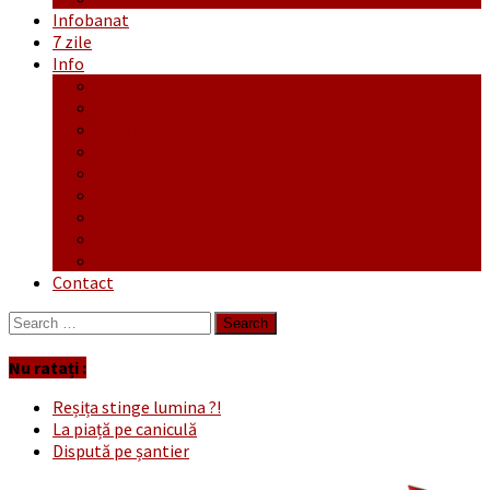
Infobanat
7 zile
Info
Ofertă generală
Proiecte
Publicitate Europeana
Publicitate Audio
Anunțuri
Concursuri
Regulament de participare concursuri
Formular Înscriere concurs – octombrie-noiembrie
Covid-19
Contact
Search
for:
Nu ratați :
Reșița stinge lumina ?!
La piață pe caniculă
Dispută pe șantier