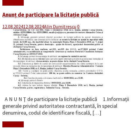
Read More
Anunț de participare la licitație publică
12.08.2024
12.08.2024
Alin Dumitrescu
0
A N U N Ţ de participare la licitație publică 1.Informații
generale privind autoritatea contractantă, în special
denumirea, codul de identificare fiscală, […]
Read More