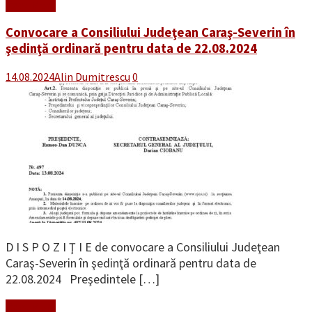
Read More
Convocare a Consiliului Judeţean Caraş-Severin în
şedinţă ordinară pentru data de 22.08.2024
14.08.2024
Alin Dumitrescu
0
D I S P O Z I Ţ I E de convocare a Consiliului Judeţean
Caraş-Severin în şedinţă ordinară pentru data de
22.08.2024 Preşedintele […]
Read More