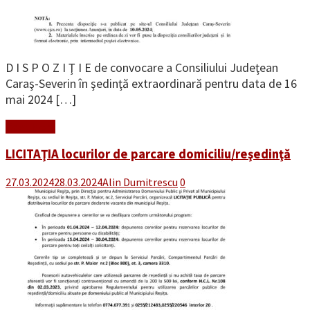
D I S P O Z I Ţ I E de convocare a Consiliului Judeţean
Caraş-Severin în şedinţă extraordinară pentru data de 16
mai 2024 […]
Read More
LICITAŢIA locurilor de parcare domiciliu/reşedinţă
27.03.2024
28.03.2024
Alin Dumitrescu
0