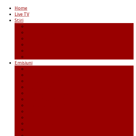
Home
Live TV
Stiri
Actualitate
Administrație
Economic
Politic
Social
Sport
Emisiuni
Cafeaua de dimineaţă
Călător fără bilet
Dincolo de aparenţe
Face to Face
Între posibil și imposibil
La răscruce de gânduri
La zile de sărbători
Opt și un sfert
Probanat
Reţeta săptămânii
Ștafeta Tinereții
Vorbe ticluite cu Mirea povestite