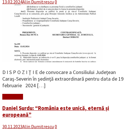
13.02.2024
Alin Dumitrescu
0
D I S P O Z I Ţ I E de convocare a Consiliului Judeţean
Caraş-Severin în şedinţă extraordinară pentru data de 19
februarie 2024 […]
Read More
Daniel Surdu: “România este unică, eternă și
europeană”
30.11.2023
Alin Dumitrescu
0