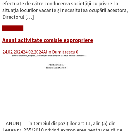
efectuate de către conducerea societății cu privire la
situația locurilor vacante și necesitatea ocupării acestora,
Directorul […]
Read More
Anunt activitate comisie expropriere
24.02.2024
24.02.2024
Alin Dumitrescu
0
ANUNȚ În temeiul dispozițiilor art 11, alin (5) din
Legea nr. 255/2010 privind expropierea pentru cauză de