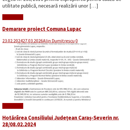
utilitate publică, necesară realizării unor […]
Read More
Demarare proiect Comuna Lupac
23.02.2024
27.03.2026
Alin Dumitrescu
0
Read More
Hotărârea Consiliului Județean Caraș-Severin nr.
28/08.02.2024