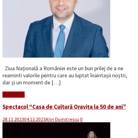
Ziua Națională a României este un bun prilej de a ne
reaminti valorile pentru care au luptat înaintașii noștri,
dar și un moment de […]
Read More
Spectacol “Casa de Cultură Oravița la 50 de ani”
28.11.2023
04.12.2023
Alin Dumitrescu
0