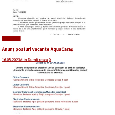
Read More
Anunț posturi vacante AquaCaraș
16.05.2023
Alin Dumitrescu
0