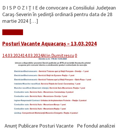
D I S P O Z I Ţ I E de convocare a Consiliului Judeţean
Caraş-Severin în şedinţă ordinară pentru data de 28
martie 2024 […]
Read More
Posturi Vacante Aquacaraș – 13.03.2024
14.03.2024
14.03.2024
Alin Dumitrescu
0
Anunț Publicare Posturi Vacante Pe fondul analizei