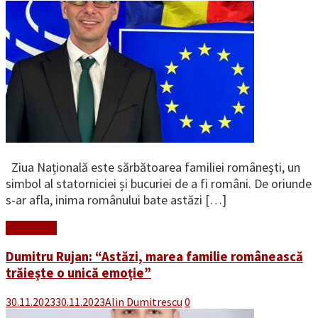
Ziua Națională este sărbătoarea familiei românești, un
simbol al statorniciei și bucuriei de a fi români. De oriunde
s-ar afla, inima românului bate astăzi […]
Read More
Dumitru Rujan: “Astăzi, marea familie românească
trăiește o unică emoție”
30.11.2023
30.11.2023
Alin Dumitrescu
0