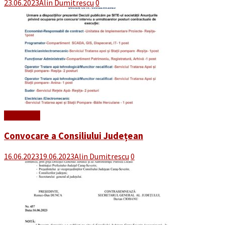
23.06.2023
Alin Dumitrescu
0
Read More
Convocare a Consiliului Județean
16.06.2023
19.06.2023
Alin Dumitrescu
0