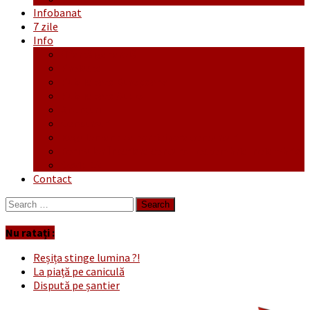
Infobanat
7 zile
Info
Ofertă generală
Proiecte
Publicitate Europeana
Publicitate Audio
Anunțuri
Concursuri
Regulament de participare concursuri
Formular Înscriere concurs – octombrie-noiembrie
Covid-19
Contact
Search
for:
Nu ratați :
Reșița stinge lumina ?!
La piață pe caniculă
Dispută pe șantier