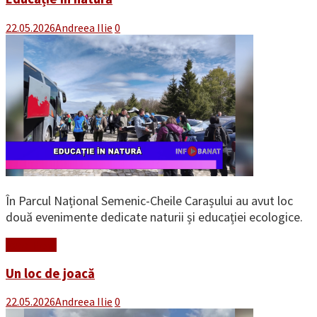
22.05.2026
Andreea Ilie
0
În Parcul Național Semenic-Cheile Carașului au avut loc
două evenimente dedicate naturii și educației ecologice.
Read More
Un loc de joacă
22.05.2026
Andreea Ilie
0