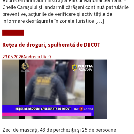
Reprezentanții administrației Parcul Național Semenic –
Cheile Carașului și jandarmii cărășeni continuă patrulările
preventive, acțiunile de verificare și activitățile de
informare desfășurate în zonele turistice […]
Read More
Rețea de droguri, spulberată de DIICOT
23.05.2026
Andreea Ilie
0
Zeci de mascați, 43 de percheziții și 25 de persoane