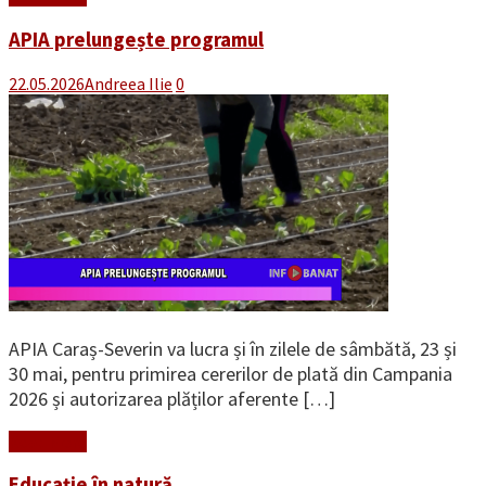
APIA prelungește programul
22.05.2026
Andreea Ilie
0
APIA Caraș-Severin va lucra și în zilele de sâmbătă, 23 și
30 mai, pentru primirea cererilor de plată din Campania
2026 și autorizarea plăților aferente […]
Read More
Educație în natură