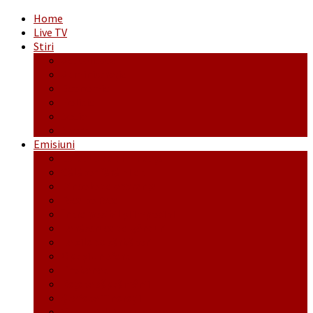
Home
Live TV
Stiri
Actualitate
Administrație
Economic
Politic
Social
Sport
Emisiuni
Cafeaua de dimineaţă
Călător fără bilet
Dincolo de aparenţe
Face to Face
Între posibil și imposibil
La răscruce de gânduri
La zile de sărbători
Opt și un sfert
Probanat
Reţeta săptămânii
Ștafeta Tinereții
Vorbe ticluite cu Mirea povestite