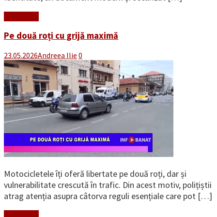
Read More
Pe două roți cu grijă maximă
23.05.2026
Andreea Ilie
0
Motocicletele îți oferă libertate pe două roți, dar și
vulnerabilitate crescută în trafic. Din acest motiv, polițiștii
atrag atenția asupra câtorva reguli esențiale care pot […]
Read More