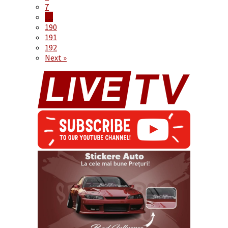
7
…
190
191
192
Next »