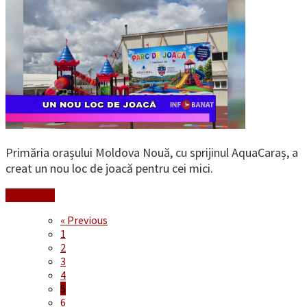
Primăria orașului Moldova Nouă, cu sprijinul AquaCaraș, a
creat un nou loc de joacă pentru cei mici.
Read More
« Previous
1
2
3
4
5
6