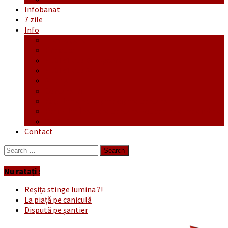
Infobanat
7 zile
Info
Ofertă generală
Proiecte
Publicitate Europeana
Publicitate Audio
Anunțuri
Concursuri
Regulament de participare concursuri
Formular Înscriere concurs – octombrie-noiembrie
Covid-19
Contact
Search
for:
Nu ratați :
Reșița stinge lumina ?!
La piață pe caniculă
Dispută pe șantier