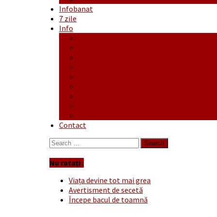
Infobanat
7 zile
Info
Ofertă generală
Proiecte
Publicitate Europeana
Publicitate Audio
Anunțuri
Concursuri
Regulament de participare concursuri
Formular Înscriere concurs – octombrie-
Covid-19
Contact
Search
for:
Nu ratați :
Viața devine tot mai grea
Avertisment de secetă
Începe bacul de toamnă