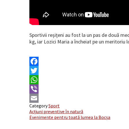
Sportivii reșițeni au fost la un pas de două m
kg, iar Lozici Maria a încheiat pe un meritoriu 
Facebook
Twitter
WhatsApp
Viber
Category
Sport
Email
Post
Acțiuni preventive în natură
Evenimente pentru toată lumea la Bocșa
navigation