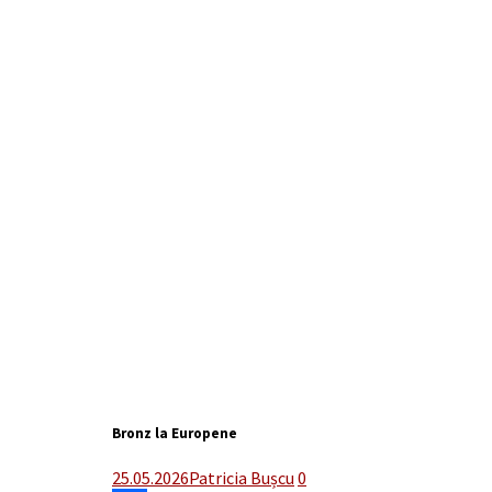
Bronz la Europene
25.05.2026
Patricia Bușcu
0