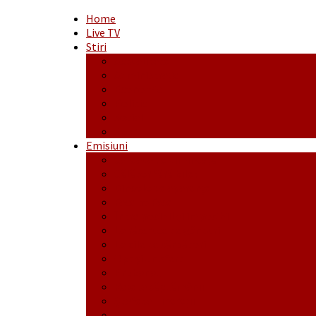
Home
Live TV
Stiri
Actualitate
Administrație
Economic
Politic
Social
Sport
Emisiuni
Cafeaua de dimineaţă
Călător fără bilet
Dincolo de aparenţe
Face to Face
Între posibil și imposibil
La răscruce de gânduri
La zile de sărbători
Opt și un sfert
Probanat
Reţeta săptămânii
Ștafeta Tinereții
Vorbe ticluite cu Mirea povestite