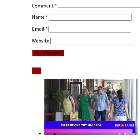
Comment
*
Name
*
Email
*
Website
Stiri