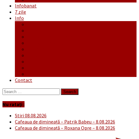
Infobanat
7 zile
Info
Ofertă generală
Proiecte
Publicitate Europeana
Publicitate Audio
Anunțuri
Concursuri
Regulament de participare concursuri
Formular Înscriere concurs – octombrie-noiembrie
Covid-19
Contact
Search
for:
Nu ratați :
Stiri 08.08.2026
Cafeaua de dimineață – Patrik Babeu – 8.08.2026
Cafeaua de dimineață – Roxana Opre – 8.08.2026