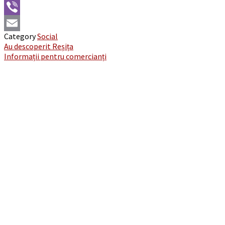
WhatsApp
Viber
Category
Social
Email
Post
Au descoperit Reșița
Informații pentru comercianți
navigation