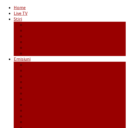
Home
Live TV
Stiri
Actualitate
Administrație
Economic
Politic
Social
Sport
Emisiuni
Cafeaua de dimineaţă
Călător fără bilet
Dincolo de aparenţe
Face to Face
Între posibil și imposibil
La răscruce de gânduri
La zile de sărbători
Opt și un sfert
Probanat
Reţeta săptămânii
Ștafeta Tinereții
Vorbe ticluite cu Mirea povestite