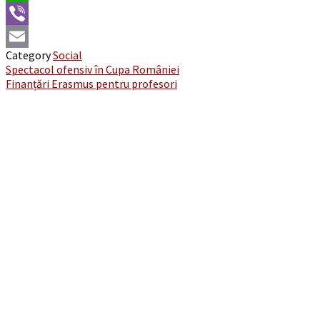
WhatsApp
Viber
Category
Social
Email
Post
Spectacol ofensiv în Cupa României
Finanțări Erasmus pentru profesori
navigation