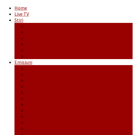
Home
Live TV
Stiri
Actualitate
Administrație
Economic
Politic
Social
Sport
Emisiuni
Cafeaua de dimineaţă
Călător fără bilet
Dincolo de aparenţe
Face to Face
Între posibil și imposibil
La răscruce de gânduri
La zile de sărbători
Opt și un sfert
Probanat
Reţeta săptămânii
Ștafeta Tinereții
Vorbe ticluite cu Mirea povestite