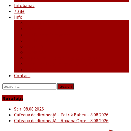
Infobanat
7 zile
Info
Ofertă generală
Proiecte
Publicitate Europeana
Publicitate Audio
Anunțuri
Concursuri
Regulament de participare concursuri
Formular Înscriere concurs – octombrie-noiembrie
Covid-19
Contact
Search
for:
Nu ratați :
Stiri 08.08.2026
Cafeaua de dimineață – Patrik Babeu – 8.08.2026
Cafeaua de dimineață – Roxana Opre – 8.08.2026