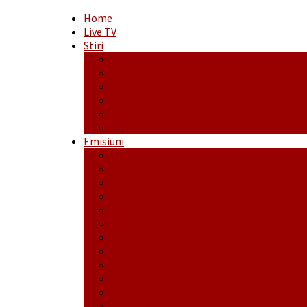
Home
Live TV
Stiri
Actualitate
Administrație
Economic
Politic
Social
Sport
Emisiuni
Cafeaua de dimineaţă
Călător fără bilet
Dincolo de aparenţe
Face to Face
Între posibil și imposibil
La răscruce de gânduri
La zile de sărbători
Opt și un sfert
Probanat
Reţeta săptămânii
Ștafeta Tinereții
Vorbe ticluite cu Mirea povestite