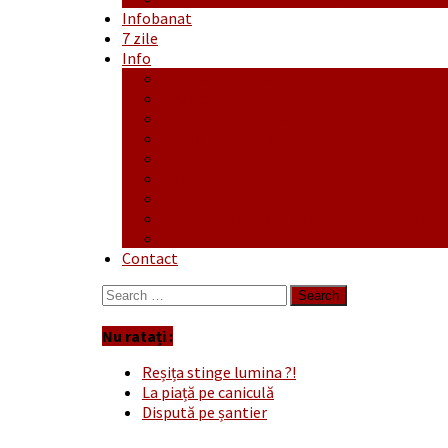
Infobanat
7 zile
Info
Ofertă generală
Proiecte
Publicitate Europeana
Publicitate Audio
Anunțuri
Concursuri
Regulament de participare concursuri
Formular Înscriere concurs – octombrie-
Covid-19
Contact
Search
for:
Nu ratați :
Reșița stinge lumina ?!
La piață pe caniculă
Dispută pe șantier