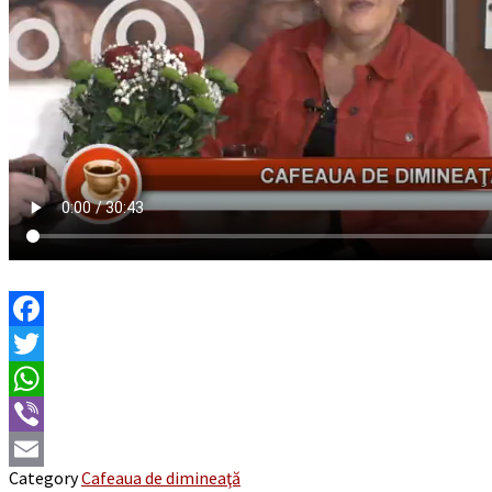
Facebook
Twitter
WhatsApp
Viber
Category
Cafeaua de dimineaţă
Email