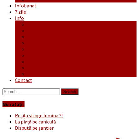
Infobanat
7 zile
Info
Ofertă generală
Proiecte
Publicitate Europeana
Publicitate Audio
Anunțuri
Concursuri
Regulament de participare concursuri
Formular Înscriere concurs – octombrie-noiembrie
Covid-19
Contact
Search
for:
Nu ratați :
Reșița stinge lumina ?!
La piață pe caniculă
Dispută pe șantier