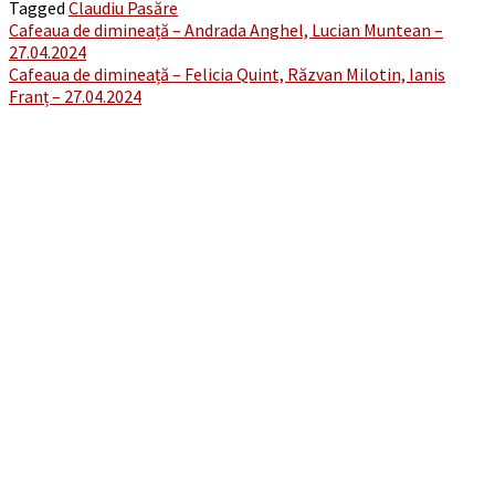
Tagged
Claudiu Pasăre
Post
Cafeaua de dimineață – Andrada Anghel, Lucian Muntean –
27.04.2024
navigation
Cafeaua de dimineață – Felicia Quint, Răzvan Milotin, Ianis
Franț – 27.04.2024