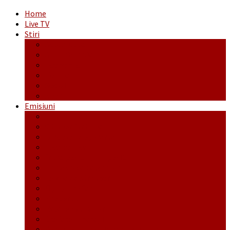
Home
Live TV
Stiri
Actualitate
Administrație
Economic
Politic
Social
Sport
Emisiuni
Cafeaua de dimineaţă
Călător fără bilet
Dincolo de aparenţe
Face to Face
Între posibil și imposibil
La răscruce de gânduri
La zile de sărbători
Opt și un sfert
Probanat
Reţeta săptămânii
Ștafeta Tinereții
Vorbe ticluite cu Mirea povestite