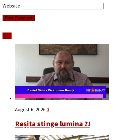
Website
Stiri
August 6, 2026
0
Reșița stinge lumina ?!