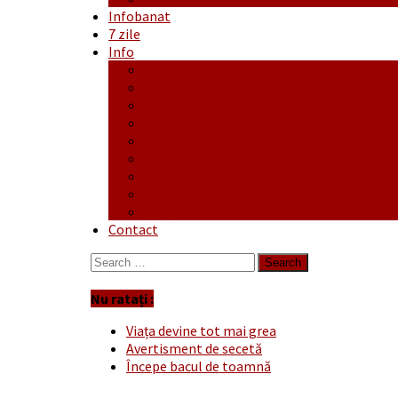
Infobanat
7 zile
Info
Ofertă generală
Proiecte
Publicitate Europeana
Publicitate Audio
Anunțuri
Concursuri
Regulament de participare concursuri
Formular Înscriere concurs – octombrie-
Covid-19
Contact
Search
for:
Nu ratați :
Viața devine tot mai grea
Avertisment de secetă
Începe bacul de toamnă