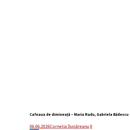
Cafeaua de dimineață – Maria Radu, Gabriela Bădescu 
06.06.2026
Cornelia Dunăreanu
0