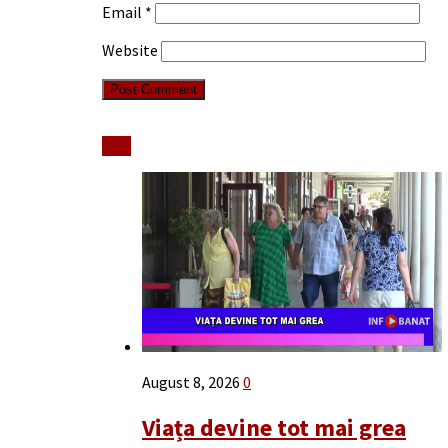
Email
*
Website
Stiri
August 8, 2026
0
Viața devine tot mai grea