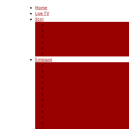
Home
Live TV
Stiri
Actualitate
Administrație
Economic
Politic
Social
Sport
Emisiuni
Cafeaua de dimineaţă
Călător fără bilet
Dincolo de aparenţe
Face to Face
Între posibil și imposibil
La răscruce de gânduri
La zile de sărbători
Opt și un sfert
Probanat
Reţeta săptămânii
Ștafeta Tinereții
Vorbe ticluite cu Mirea povestite