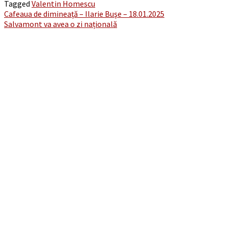
Tagged
Valentin Homescu
Post
Cafeaua de dimineaţă – Ilarie Buşe – 18.01.2025
Salvamont va avea o zi națională
navigation