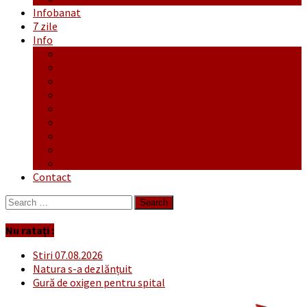
Infobanat
7 zile
Info
Ofertă generală
Proiecte
Publicitate Europeana
Publicitate Audio
Anunțuri
Concursuri
Regulament de participare concursuri
Formular Înscriere concurs – octombrie-noiembrie
Covid-19
Contact
Search
for:
Nu ratați :
Stiri 07.08.2026
Natura s-a dezlănțuit
Gură de oxigen pentru spital