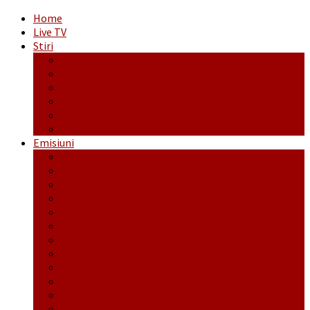
Home
Live TV
Stiri
Actualitate
Administrație
Economic
Politic
Social
Sport
Emisiuni
Cafeaua de dimineaţă
Călător fără bilet
Dincolo de aparenţe
Face to Face
Între posibil și imposibil
La răscruce de gânduri
La zile de sărbători
Opt și un sfert
Probanat
Reţeta săptămânii
Ștafeta Tinereții
Vorbe ticluite cu Mirea povestite