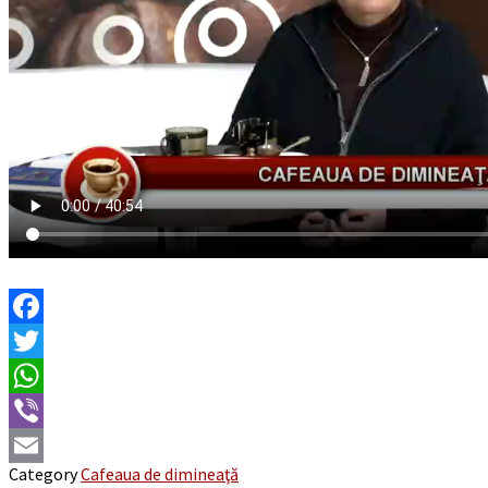
Facebook
Twitter
WhatsApp
Viber
Category
Cafeaua de dimineaţă
Email