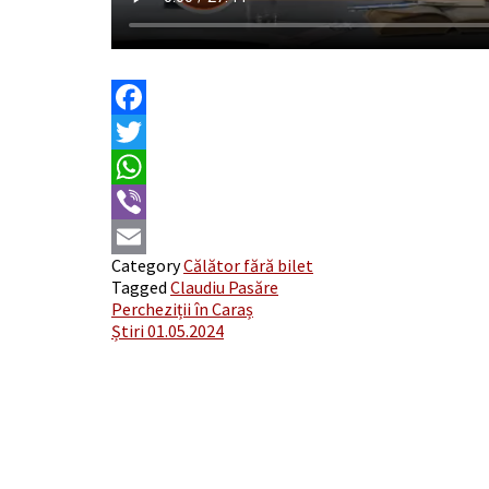
Facebook
Twitter
WhatsApp
Viber
Category
Călător fără bilet
Email
Tagged
Claudiu Pasăre
Post
Percheziții în Caraș
Știri 01.05.2024
navigation