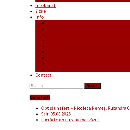
Infobanat
7 zile
Info
Ofertă generală
Proiecte
Publicitate Europeana
Publicitate Audio
Anunțuri
Concursuri
Regulament de participare concursuri
Formular Înscriere concurs – octombrie-
Covid-19
Contact
Search
for:
Nu ratați :
Opt și un sfert – Nicoleta Nemeș, Ruxandra C
Stiri 05.08.2026
Lucrări cum nu s-au mai văzut