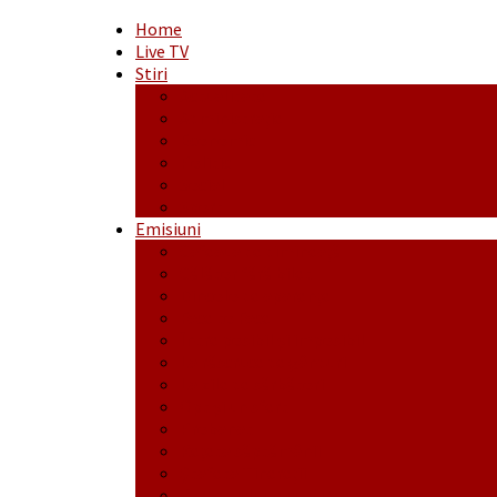
Home
Live TV
Stiri
Actualitate
Administrație
Economic
Politic
Social
Sport
Emisiuni
Cafeaua de dimineaţă
Călător fără bilet
Dincolo de aparenţe
Face to Face
Între posibil și imposibil
La răscruce de gânduri
La zile de sărbători
Opt și un sfert
Probanat
Reţeta săptămânii
Ștafeta Tinereții
Vorbe ticluite cu Mirea povestite