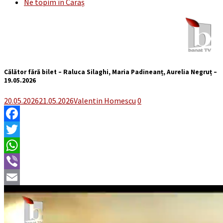
Ne topim în Caraș
Călător fără bilet – Raluca Silaghi, Maria Padineanț, Aurelia Negruț –
19.05.2026
20.05.2026
21.05.2026
Valentin Homescu
0
Facebook
Twitter
WhatsApp
Viber
Email