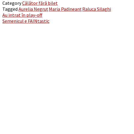
Category
Călător fără bilet
Email
Tagged
Aurelia Negruț
Maria Padineanț
Raluca Silaghi
Post
Au intrat în play-off
Semenicul e FAINtastic
navigation