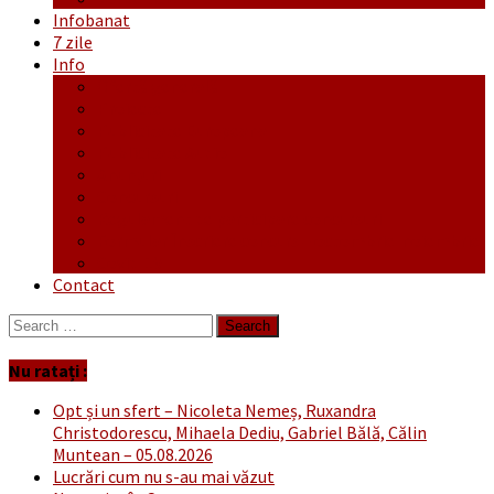
Infobanat
7 zile
Info
Ofertă generală
Proiecte
Publicitate Europeana
Publicitate Audio
Anunțuri
Concursuri
Regulament de participare concursuri
Formular Înscriere concurs – octombrie-noiembrie
Covid-19
Contact
Search
for:
Nu ratați :
Opt și un sfert – Nicoleta Nemeș, Ruxandra
Christodorescu, Mihaela Dediu, Gabriel Bălă, Călin
Muntean – 05.08.2026
Lucrări cum nu s-au mai văzut