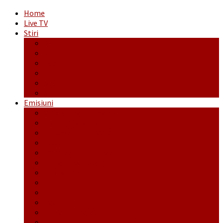
Home
Live TV
Stiri
Actualitate
Administrație
Economic
Politic
Social
Sport
Emisiuni
Cafeaua de dimineaţă
Călător fără bilet
Dincolo de aparenţe
Face to Face
Între posibil și imposibil
La răscruce de gânduri
La zile de sărbători
Opt și un sfert
Probanat
Reţeta săptămânii
Ștafeta Tinereții
Vorbe ticluite cu Mirea povestite