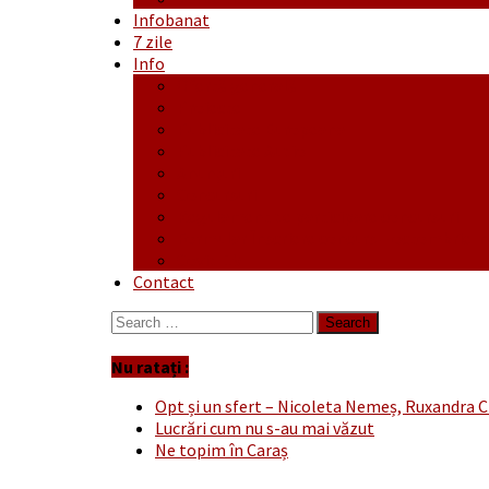
Infobanat
7 zile
Info
Ofertă generală
Proiecte
Publicitate Europeana
Publicitate Audio
Anunțuri
Concursuri
Regulament de participare concursuri
Formular Înscriere concurs – octombrie-
Covid-19
Contact
Search
for:
Nu ratați :
Opt și un sfert – Nicoleta Nemeș, Ruxandra C
Lucrări cum nu s-au mai văzut
Ne topim în Caraș