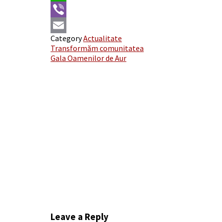
WhatsApp
Viber
Category
Actualitate
Email
Post
Transformăm comunitatea
Gala Oamenilor de Aur
navigation
Leave a Reply