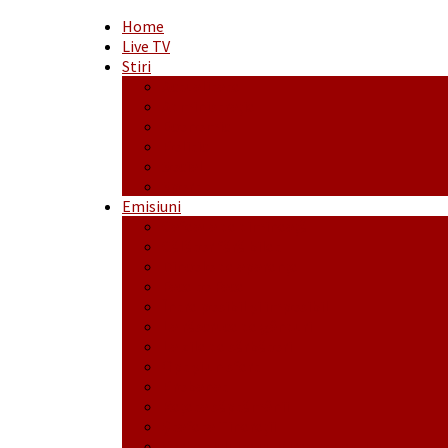
Home
Live TV
Stiri
Actualitate
Administrație
Economic
Politic
Social
Sport
Emisiuni
Cafeaua de dimineaţă
Călător fără bilet
Dincolo de aparenţe
Face to Face
Între posibil și imposibil
La răscruce de gânduri
La zile de sărbători
Opt și un sfert
Probanat
Reţeta săptămânii
Ștafeta Tinereții
Vorbe ticluite cu Mirea povestite