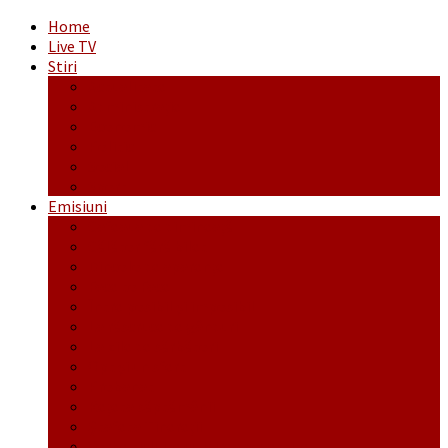
Home
Live TV
Stiri
Actualitate
Administrație
Economic
Politic
Social
Sport
Emisiuni
Cafeaua de dimineaţă
Călător fără bilet
Dincolo de aparenţe
Face to Face
Între posibil și imposibil
La răscruce de gânduri
La zile de sărbători
Opt și un sfert
Probanat
Reţeta săptămânii
Ștafeta Tinereții
Vorbe ticluite cu Mirea povestite