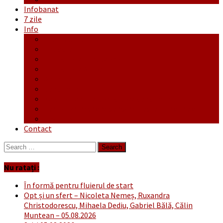
Infobanat
7 zile
Info
Ofertă generală
Proiecte
Publicitate Europeana
Publicitate Audio
Anunțuri
Concursuri
Regulament de participare concursuri
Formular Înscriere concurs – octombrie-noiembrie
Covid-19
Contact
Search
for:
Nu ratați :
În formă pentru fluierul de start
Opt și un sfert – Nicoleta Nemeș, Ruxandra
Christodorescu, Mihaela Dediu, Gabriel Bălă, Călin
Muntean – 05.08.2026