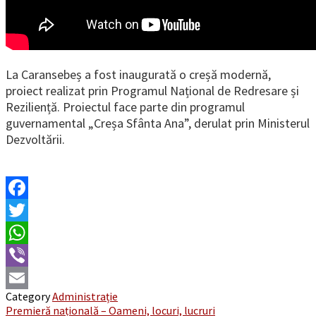
La Caransebeș a fost inaugurată o creșă modernă,
proiect realizat prin Programul Național de Redresare și
Reziliență. Proiectul face parte din programul
guvernamental „Creșa Sfânta Ana”, derulat prin Ministerul
Dezvoltării.
Facebook
Twitter
WhatsApp
Viber
Category
Administrație
Email
Post
Premieră națională – Oameni, locuri, lucruri