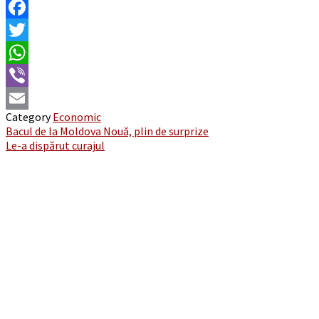
Facebook
Twitter
WhatsApp
Viber
Category
Economic
Email
Post
Bacul de la Moldova Nouă, plin de surprize
Le-a dispărut curajul
navigation