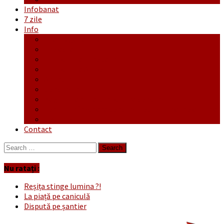
Infobanat
7 zile
Info
Ofertă generală
Proiecte
Publicitate Europeana
Publicitate Audio
Anunțuri
Concursuri
Regulament de participare concursuri
Formular Înscriere concurs – octombrie-noiembrie
Covid-19
Contact
Search
for:
Nu ratați :
Reșița stinge lumina ?!
La piață pe caniculă
Dispută pe șantier