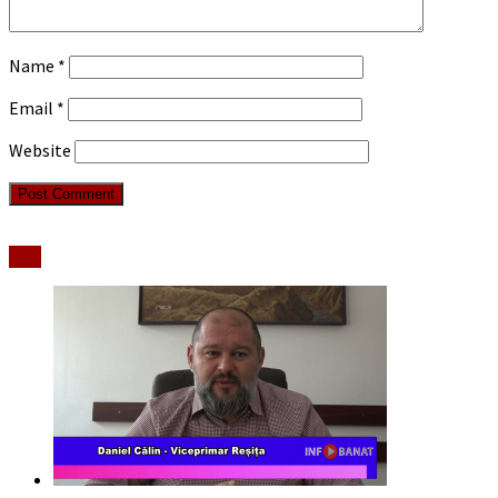
Name
*
Email
*
Website
Stiri