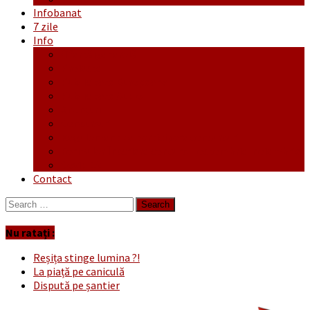
Infobanat
7 zile
Info
Ofertă generală
Proiecte
Publicitate Europeana
Publicitate Audio
Anunțuri
Concursuri
Regulament de participare concursuri
Formular Înscriere concurs – octombrie-noiembrie
Covid-19
Contact
Search
for:
Nu ratați :
Reșița stinge lumina ?!
La piață pe caniculă
Dispută pe șantier