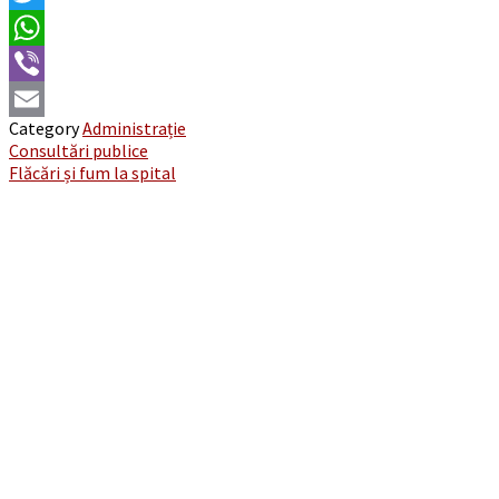
Twitter
WhatsApp
Viber
Category
Administrație
Email
Post
Consultări publice
Flăcări și fum la spital
navigation