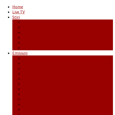
Home
Live TV
Stiri
Actualitate
Administrație
Economic
Politic
Social
Sport
Emisiuni
Cafeaua de dimineaţă
Călător fără bilet
Dincolo de aparenţe
Face to Face
Între posibil și imposibil
La răscruce de gânduri
La zile de sărbători
Opt și un sfert
Probanat
Reţeta săptămânii
Ștafeta Tinereții
Vorbe ticluite cu Mirea povestite