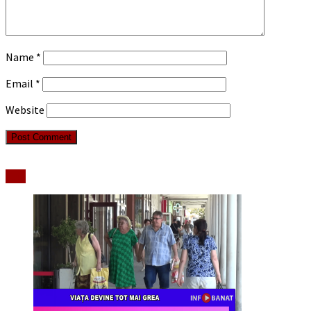
Name
*
Email
*
Website
Stiri