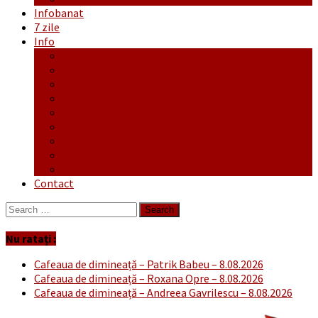
Infobanat
7 zile
Info
Ofertă generală
Proiecte
Publicitate Europeana
Publicitate Audio
Anunțuri
Concursuri
Regulament de participare concursuri
Formular Înscriere concurs – octombrie-noiembrie
Covid-19
Contact
Search
for:
Nu ratați :
Cafeaua de dimineață – Patrik Babeu – 8.08.2026
Cafeaua de dimineață – Roxana Opre – 8.08.2026
Cafeaua de dimineață – Andreea Gavrilescu – 8.08.2026