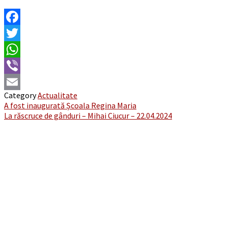
Facebook
Twitter
WhatsApp
Viber
Category
Actualitate
Email
Post
A fost inaugurată Școala Regina Maria
La răscruce de gânduri – Mihai Ciucur – 22.04.2024
navigation