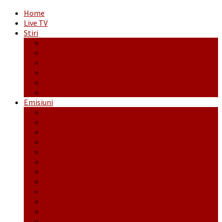
Home
Live TV
Stiri
Actualitate
Administrație
Economic
Politic
Social
Sport
Emisiuni
Cafeaua de dimineaţă
Călător fără bilet
Dincolo de aparenţe
Face to Face
Între posibil și imposibil
La răscruce de gânduri
La zile de sărbători
Opt și un sfert
Probanat
Reţeta săptămânii
Ștafeta Tinereții
Vorbe ticluite cu Mirea povestite