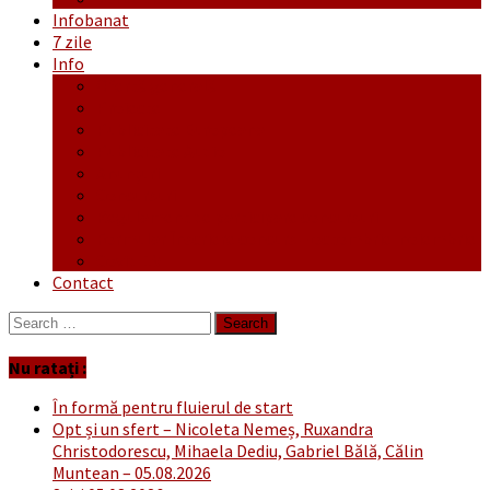
Infobanat
7 zile
Info
Ofertă generală
Proiecte
Publicitate Europeana
Publicitate Audio
Anunțuri
Concursuri
Regulament de participare concursuri
Formular Înscriere concurs – octombrie-noiembrie
Covid-19
Contact
Search
for:
Nu ratați :
În formă pentru fluierul de start
Opt și un sfert – Nicoleta Nemeș, Ruxandra
Christodorescu, Mihaela Dediu, Gabriel Bălă, Călin
Muntean – 05.08.2026