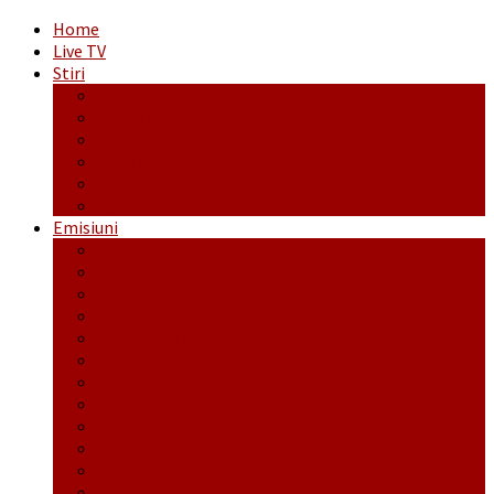
Home
Live TV
Stiri
Actualitate
Administrație
Economic
Politic
Social
Sport
Emisiuni
Cafeaua de dimineaţă
Călător fără bilet
Dincolo de aparenţe
Face to Face
Între posibil și imposibil
La răscruce de gânduri
La zile de sărbători
Opt și un sfert
Probanat
Reţeta săptămânii
Ștafeta Tinereții
Vorbe ticluite cu Mirea povestite