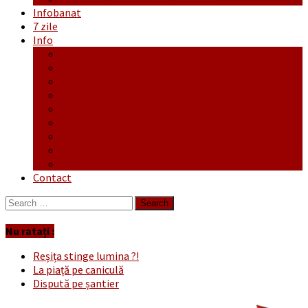
Infobanat
7 zile
Info
Ofertă generală
Proiecte
Publicitate Europeana
Publicitate Audio
Anunțuri
Concursuri
Regulament de participare concursuri
Formular Înscriere concurs – octombrie-noiembrie
Covid-19
Contact
Search
for:
Nu ratați :
Reșița stinge lumina ?!
La piață pe caniculă
Dispută pe șantier