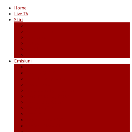
Home
Live TV
Stiri
Actualitate
Administrație
Economic
Politic
Social
Sport
Emisiuni
Cafeaua de dimineaţă
Călător fără bilet
Dincolo de aparenţe
Face to Face
Între posibil și imposibil
La răscruce de gânduri
La zile de sărbători
Opt și un sfert
Probanat
Reţeta săptămânii
Ștafeta Tinereții
Vorbe ticluite cu Mirea povestite