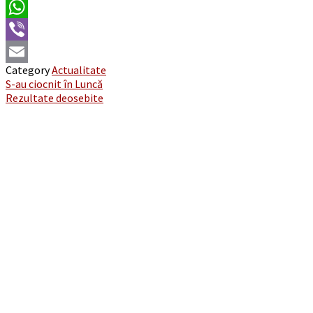
Twitter
WhatsApp
Viber
Category
Actualitate
Email
Post
S-au ciocnit în Luncă
Rezultate deosebite
navigation