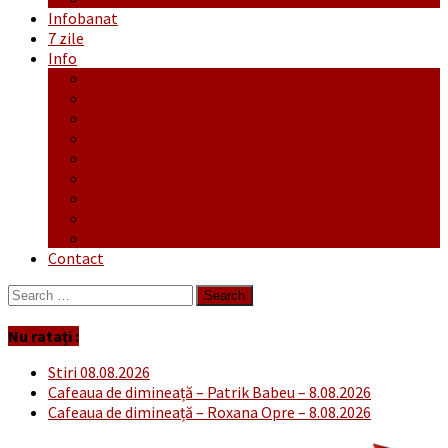
Infobanat
7 zile
Info
Ofertă generală
Proiecte
Publicitate Europeana
Publicitate Audio
Anunțuri
Concursuri
Regulament de participare concursuri
Formular Înscriere concurs – octombrie-noiembrie
Covid-19
Contact
Search
for:
Nu ratați :
Stiri 08.08.2026
Cafeaua de dimineață – Patrik Babeu – 8.08.2026
Cafeaua de dimineață – Roxana Opre – 8.08.2026