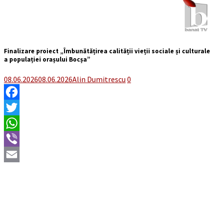
Finalizare proiect „Îmbunătățirea calității vieții sociale și culturale
a populației orașului Bocșa”
08.06.2026
08.06.2026
Alin Dumitrescu
0
Facebook
Twitter
WhatsApp
Viber
Email