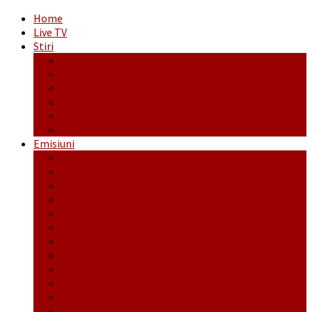
Home
Live TV
Stiri
Actualitate
Administrație
Economic
Politic
Social
Sport
Emisiuni
Cafeaua de dimineaţă
Călător fără bilet
Dincolo de aparenţe
Face to Face
Între posibil și imposibil
La răscruce de gânduri
La zile de sărbători
Opt și un sfert
Probanat
Reţeta săptămânii
Ștafeta Tinereții
Vorbe ticluite cu Mirea povestite