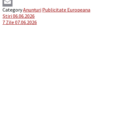
Viber
Category
Anunțuri
Publicitate Europeana
Email
Post
Știri 06.06.2026
7 Zile 07.06.2026
navigation