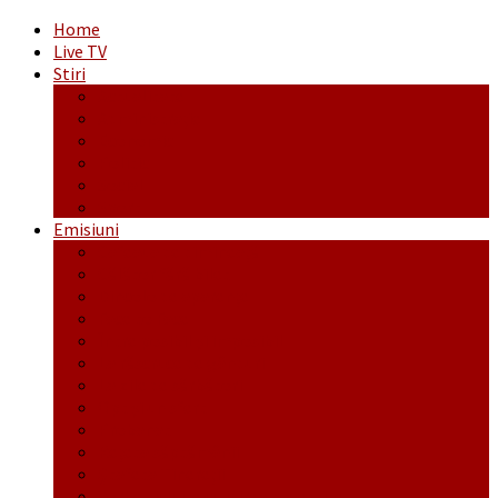
Home
Live TV
Stiri
Actualitate
Administrație
Economic
Politic
Social
Sport
Emisiuni
Cafeaua de dimineaţă
Călător fără bilet
Dincolo de aparenţe
Face to Face
Între posibil și imposibil
La răscruce de gânduri
La zile de sărbători
Opt și un sfert
Probanat
Reţeta săptămânii
Ștafeta Tinereții
Vorbe ticluite cu Mirea povestite