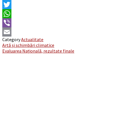
Facebook
Twitter
WhatsApp
Viber
Category
Actualitate
Email
Post
Artă și schimbări climatice
Evaluarea Națională, rezultate finale
navigation