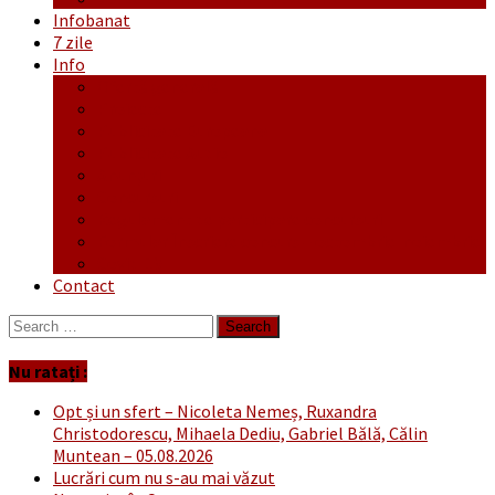
Infobanat
7 zile
Info
Ofertă generală
Proiecte
Publicitate Europeana
Publicitate Audio
Anunțuri
Concursuri
Regulament de participare concursuri
Formular Înscriere concurs – octombrie-noiembrie
Covid-19
Contact
Search
for:
Nu ratați :
Opt și un sfert – Nicoleta Nemeș, Ruxandra
Christodorescu, Mihaela Dediu, Gabriel Bălă, Călin
Muntean – 05.08.2026
Lucrări cum nu s-au mai văzut