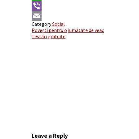
WhatsApp
Viber
Category
Social
Email
Post
Povești pentru o jumătate de veac
Testări gratuite
navigation
Leave a Reply