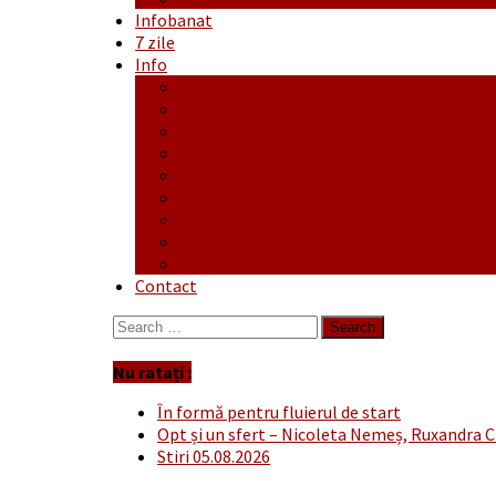
Infobanat
7 zile
Info
Ofertă generală
Proiecte
Publicitate Europeana
Publicitate Audio
Anunțuri
Concursuri
Regulament de participare concursuri
Formular Înscriere concurs – octombrie-
Covid-19
Contact
Search
for:
Nu ratați :
În formă pentru fluierul de start
Opt și un sfert – Nicoleta Nemeș, Ruxandra C
Stiri 05.08.2026