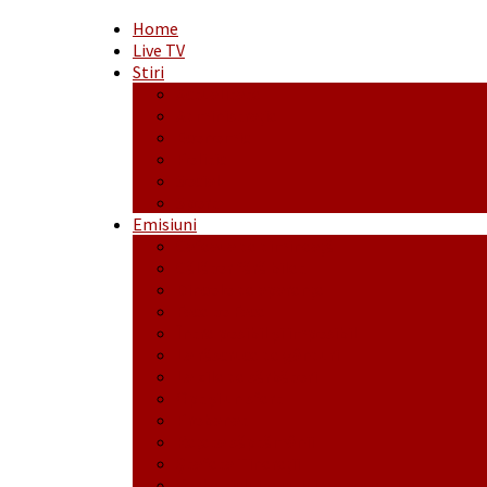
Home
Live TV
Stiri
Actualitate
Administrație
Economic
Politic
Social
Sport
Emisiuni
Cafeaua de dimineaţă
Călător fără bilet
Dincolo de aparenţe
Face to Face
Între posibil și imposibil
La răscruce de gânduri
La zile de sărbători
Opt și un sfert
Probanat
Reţeta săptămânii
Ștafeta Tinereții
Vorbe ticluite cu Mirea povestite