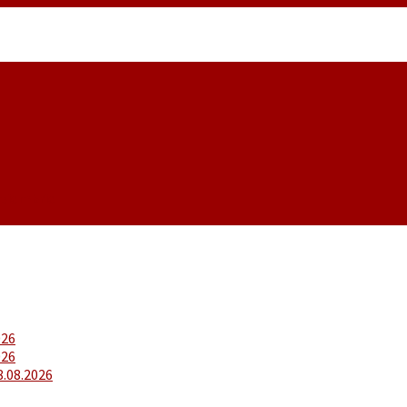
noiembrie
026
026
8.08.2026