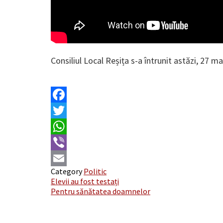
Consiliul Local Reșița s-a întrunit astăzi, 27 ma
Facebook
Twitter
WhatsApp
Viber
Category
Politic
Email
Post
Elevii au fost testați
Pentru sănătatea doamnelor
navigation