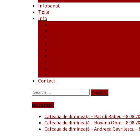
Infobanat
7 zile
Info
Ofertă generală
Proiecte
Publicitate Europeana
Publicitate Audio
Anunțuri
Concursuri
Regulament de participare concursuri
Formular Înscriere concurs – octombrie-
Covid-19
Contact
Search
for:
Nu ratați :
Cafeaua de dimineață – Patrik Babeu – 8.08.2
Cafeaua de dimineață – Roxana Opre – 8.08.2
Cafeaua de dimineață – Andreea Gavrilescu – 