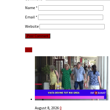
Name
*
Email
*
Website
Stiri
August 8, 2026
0