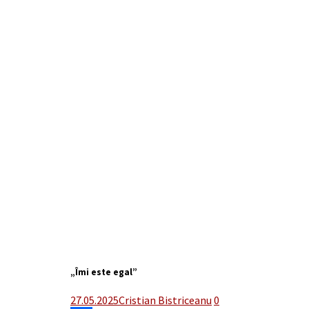
„Îmi este egal”
27.05.2025
Cristian Bistriceanu
0