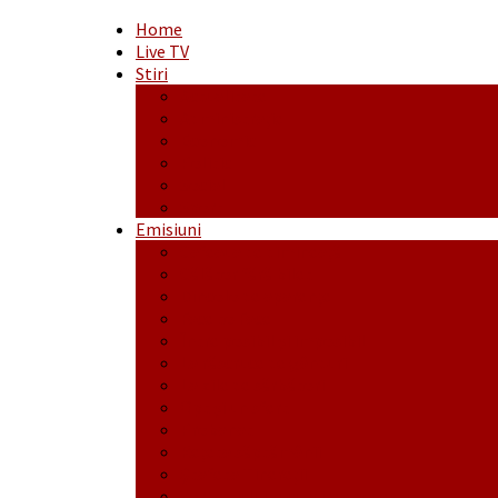
Home
Live TV
Stiri
Actualitate
Administrație
Economic
Politic
Social
Sport
Emisiuni
Cafeaua de dimineaţă
Călător fără bilet
Dincolo de aparenţe
Face to Face
Între posibil și imposibil
La răscruce de gânduri
La zile de sărbători
Opt și un sfert
Probanat
Reţeta săptămânii
Ștafeta Tinereții
Vorbe ticluite cu Mirea povestite